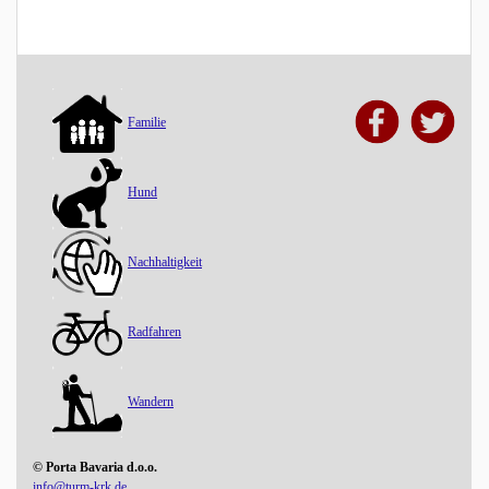
Familie
Hund
Nachhaltigkeit
Radfahren
Wandern
© Porta Bavaria d.o.o.
info@turm-krk.de