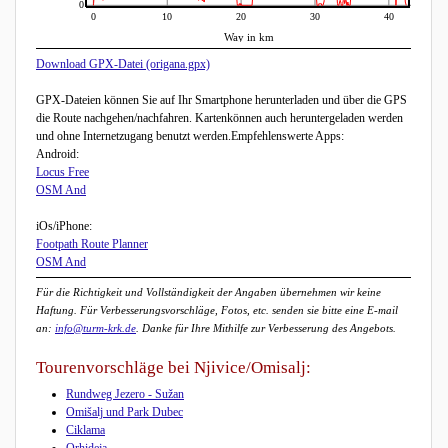
0
0
10
20
30
40
Way in km
Download GPX-Datei (origana.gpx)
GPX-Dateien können Sie auf Ihr Smartphone herunterladen und über die GPS
die Route nachgehen/nachfahren. Kartenkönnen auch heruntergeladen werden
und ohne Internetzugang benutzt werden.Empfehlenswerte Apps:
Android:
Locus Free
OSM And
iOs/iPhone:
Footpath Route Planner
OSM And
Für die Richtigkeit und Vollständigkeit der Angaben übernehmen wir keine
Haftung. Für Verbesserungsvorschläge, Fotos, etc. senden sie bitte eine E-mail
an:
info@turm-krk.de
. Danke für Ihre Mithilfe zur Verbesserung des Angebots.
Tourenvorschläge bei Njivice/Omisalj:
Rundweg Jezero - Sužan
Omišalj und Park Dubec
Ciklama
Orhideja