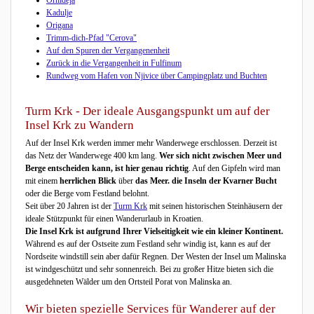
Kadulje
Origana
Trimm-dich-Pfad "Cerova"
Auf den Spuren der Vergangenenheit
Zurück in die Vergangenheit in Fulfinum
Rundweg vom Hafen von Njivice über Campingplatz und Buchten
Turm Krk - Der ideale Ausgangspunkt um auf der
Insel Krk zu Wandern
Auf der Insel Krk werden immer mehr Wanderwege erschlossen. Derzeit ist
das Netz der Wanderwege 400 km lang.
Wer sich nicht zwischen Meer und
Berge entscheiden kann, ist hier genau richtig
. Auf den Gipfeln wird man
mit einem
herrlichen Blick
über
das Meer. die Inseln der Kvarner Bucht
oder die Berge vom Festland belohnt.
Seit über 20 Jahren ist der
Turm Krk
mit seinen historischen Steinhäusern der
ideale Stützpunkt für einen Wanderurlaub in Kroatien.
Die Insel Krk ist aufgrund Ihrer Vielseitigkeit wie ein kleiner Kontinent.
Während es auf der Ostseite zum Festland sehr windig ist, kann es auf der
Nordseite windstill sein aber dafür Regnen. Der Westen der Insel um Malinska
ist windgeschützt und sehr sonnenreich. Bei zu großer Hitze bieten sich die
ausgedehneten Wälder um den Ortsteil Porat von Malinska an.
Wir bieten spezielle Services für Wanderer auf der