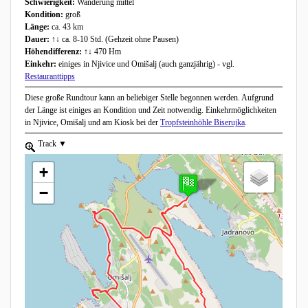
Schwierigkeit:
Wanderung mittel
Kondition:
groß
Länge:
ca. 43 km
Dauer:
↑↓ ca. 8-10 Std. (Gehzeit ohne Pausen)
Höhendifferenz:
↑↓ 470 Hm
Einkehr:
einiges in Njivice und Omišalj (auch ganzjährig) - vgl.
Restauranttipps
Diese große Rundtour kann an beliebiger Stelle begonnen werden. Aufgrund
der Länge ist einiges an Kondition und Zeit notwendig. Einkehrmöglichkeiten
in Njivice, Omišalj und am Kiosk bei der
Tropfsteinhöhle Biserujka
.
zoom to element.
Track
show list, use the arrow keys to navigate in the list
+
−