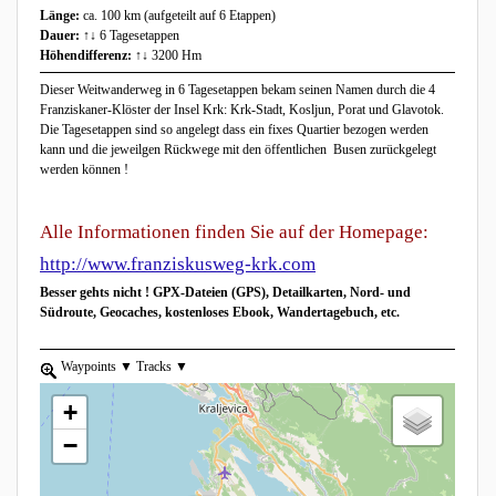
Länge:
ca. 100 km (aufgeteilt auf 6 Etappen)
Dauer:
↑↓ 6 Tagesetappen
Höhendifferenz:
↑↓ 3200 Hm
Dieser Weitwanderweg in 6 Tagesetappen bekam seinen Namen durch die 4
Franziskaner-Klöster der Insel Krk: Krk-Stadt, Kosljun, Porat und Glavotok.
Die Tagesetappen sind so angelegt dass ein fixes Quartier bezogen werden
kann und die jeweilgen Rückwege mit den öffentlichen Busen zurückgelegt
werden können !
Alle Informationen finden Sie auf der Homepage:
http://www.franziskusweg-krk.com
Besser gehts nicht ! GPX-Dateien (GPS), Detailkarten, Nord- und
Südroute, Geocaches, kostenloses Ebook, Wandertagebuch, etc.
zoom to element.
Waypoints
show list, use the arrow keys to navigate in the list
Tracks
show list, use the arrow keys to navigate in the list
+
−