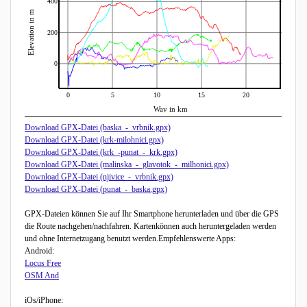
400
Elevation in m
200
0
0
5
10
15
20
Way in km
Download GPX-Datei (baska_-_vrbnik.gpx)
Download GPX-Datei (krk-milohnici.gpx)
Download GPX-Datei (krk_-punat_-_krk.gpx)
Download GPX-Datei (malinska_-_glavotok_-_milhonici.gpx)
Download GPX-Datei (njivice_-_vrbnik.gpx)
Download GPX-Datei (punat_-_baska.gpx)
GPX-Dateien können Sie auf Ihr Smartphone herunterladen und über die GPS
die Route nachgehen/nachfahren. Kartenkönnen auch heruntergeladen werden
und ohne Internetzugang benutzt werden.Empfehlenswerte Apps:
Android:
Locus Free
OSM And
iOs/iPhone: