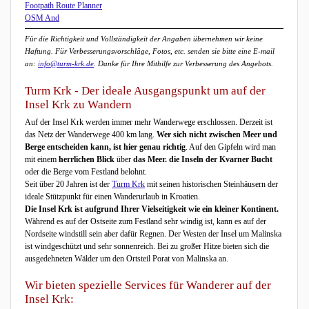
Footpath Route Planner
OSM And
Für die Richtigkeit und Vollständigkeit der Angaben übernehmen wir keine
Haftung. Für Verbesserungsvorschläge, Fotos, etc. senden sie bitte eine E-mail
an:
info@turm-krk.de
. Danke für Ihre Mithilfe zur Verbesserung des Angebots.
Turm Krk - Der ideale Ausgangspunkt um auf der
Insel Krk zu Wandern
Auf der Insel Krk werden immer mehr Wanderwege erschlossen. Derzeit ist
das Netz der Wanderwege 400 km lang.
Wer sich nicht zwischen Meer und
Berge entscheiden kann, ist hier genau richtig
. Auf den Gipfeln wird man
mit einem
herrlichen Blick
über
das Meer. die Inseln der Kvarner Bucht
oder die Berge vom Festland belohnt.
Seit über 20 Jahren ist der
Turm Krk
mit seinen historischen Steinhäusern der
ideale Stützpunkt für einen Wanderurlaub in Kroatien.
Die Insel Krk ist aufgrund Ihrer Vielseitigkeit wie ein kleiner Kontinent.
Während es auf der Ostseite zum Festland sehr windig ist, kann es auf der
Nordseite windstill sein aber dafür Regnen. Der Westen der Insel um Malinska
ist windgeschützt und sehr sonnenreich. Bei zu großer Hitze bieten sich die
ausgedehneten Wälder um den Ortsteil Porat von Malinska an.
Wir bieten spezielle Services für Wanderer auf der
Insel Krk: