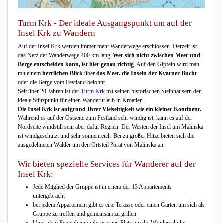
Turm Krk - Der ideale Ausgangspunkt um auf der
Insel Krk zu Wandern
Auf der Insel Krk werden immer mehr Wanderwege erschlossen. Derzeit ist
das Netz der Wanderwege 400 km lang.
Wer sich nicht zwischen Meer und
Berge entscheiden kann, ist hier genau richtig
. Auf den Gipfeln wird man
mit einem
herrlichen Blick
über
das Meer. die Inseln der Kvarner Bucht
oder die Berge vom Festland belohnt.
Seit über 20 Jahren ist der
Turm Krk
mit seinen historischen Steinhäusern der
ideale Stützpunkt für einen Wanderurlaub in Kroatien.
Die Insel Krk ist aufgrund Ihrer Vielseitigkeit wie ein kleiner Kontinent.
Während es auf der Ostseite zum Festland sehr windig ist, kann es auf der
Nordseite windstill sein aber dafür Regnen. Der Westen der Insel um Malinska
ist windgeschützt und sehr sonnenreich. Bei zu großer Hitze bieten sich die
ausgedehneten Wälder um den Ortsteil Porat von Malinska an.
Wir bieten spezielle Services für Wanderer auf der
Insel Krk:
Jede Mitglied der Gruppe ist in einem der 13 Appartements
untergebracht
bei jedem Appartement gibt es eine Terasse oder einen Garten um sich als
Gruppe zu treffen und gemeinsam zu grillen
Unter dem Feigenbaum gibt es einen Platz um die Wanderschuhe