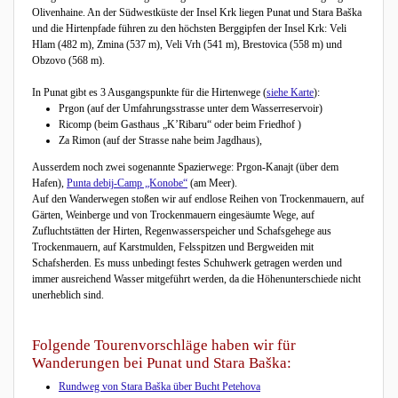
Olivenhaine. An der Südwestküste der Insel Krk liegen Punat und Stara Baška
und die Hirtenpfade führen zu den höchsten Berggipfen der Insel Krk: Veli
Hlam (482 m), Zmina (537 m), Veli Vrh (541 m), Brestovica (558 m) und
Obzovo (568 m).
In Punat gibt es 3 Ausgangspunkte für die Hirtenwege (
siehe Karte
):
Prgon (auf der Umfahrungsstrasse unter dem Wasserreservoir)
Ricomp (beim Gasthaus „K’Ribaru“ oder beim Friedhof )
Za Rimon (auf der Strasse nahe beim Jagdhaus),
Ausserdem noch zwei sogenannte Spazierwege: Prgon-Kanajt (über dem
Hafen),
Punta debij-Camp „Konobe“
(am Meer).
Auf den Wanderwegen stoßen wir auf endlose Reihen von Trockenmauern, auf
Gärten, Weinberge und von Trockenmauern eingesäumte Wege, auf
Zufluchtstätten der Hirten, Regenwasserspeicher und Schafsgehege aus
Trockenmauern, auf Karstmulden, Felsspitzen und Bergweiden mit
Schafsherden. Es muss unbedingt festes Schuhwerk getragen werden und
immer ausreichend Wasser mitgeführt werden, da die Höhenunterschiede nicht
unerheblich sind.
Folgende Tourenvorschläge haben wir für
Wanderungen bei Punat und Stara Baška:
Rundweg von Stara Baška über Bucht Petehova