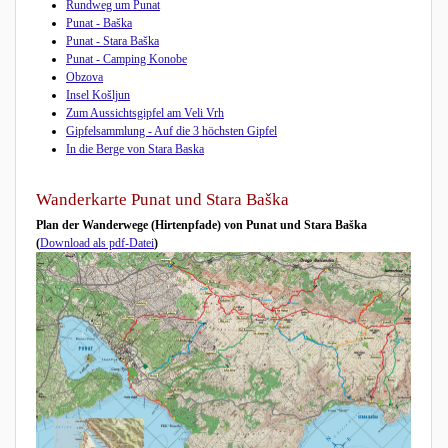
Rundweg um Punat
Punat - Baška
Punat - Stara Baška
Punat - Camping Konobe
Obzova
Insel Košljun
Zum Aussichtsgipfel am Veli Vrh
Gipfelsammlung - Auf die 3 höchsten Gipfel
In die Berge von Stara Baska
Wanderkarte Punat und Stara Baška
Plan der Wanderwege (Hirtenpfade) von Punat und Stara Baška
(
Download als pdf-Datei
)