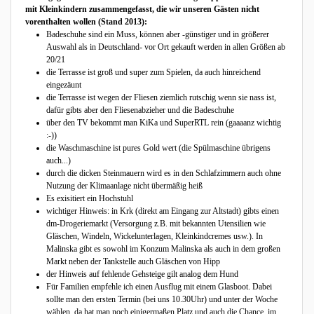
mit Kleinkindern zusammengefasst, die wir unseren Gästen nicht
vorenthalten wollen (Stand 2013):
Badeschuhe sind ein Muss, können aber -günstiger und in größerer
Auswahl als in Deutschland- vor Ort gekauft werden in allen Größen ab
20/21
die Terrasse ist groß und super zum Spielen, da auch hinreichend
eingezäunt
die Terrasse ist wegen der Fliesen ziemlich rutschig wenn sie nass ist,
dafür gibts aber den Fliesenabzieher und die Badeschuhe
über den TV bekommt man KiKa und SuperRTL rein (gaaaanz wichtig
:-))
die Waschmaschine ist pures Gold wert (die Spülmaschine übrigens
auch...)
durch die dicken Steinmauern wird es in den Schlafzimmern auch ohne
Nutzung der Klimaanlage nicht übermäßig heiß
Es exisitiert ein Hochstuhl
wichtiger Hinweis: in Krk (direkt am Eingang zur Altstadt) gibts einen
dm-Drogeriemarkt (Versorgung z.B. mit bekannten Utensilien wie
Gläschen, Windeln, Wickelunterlagen, Kleinkindcremes usw.). In
Malinska gibt es sowohl im Konzum Malinska als auch in dem großen
Markt neben der Tankstelle auch Gläschen von Hipp
der Hinweis auf fehlende Gehsteige gilt analog dem Hund
Für Familien empfehle ich einen Ausflug mit einem Glasboot. Dabei
sollte man den ersten Termin (bei uns 10.30Uhr) und unter der Woche
wählen, da hat man noch einigermaßen Platz und auch die Chance, im