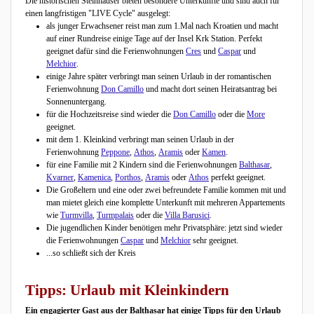
Die historischen Steinhäuser bieten besondere Unterkünfte und sind auch für
einen langfristigen "LIVE Cycle" ausgelegt:
als junger Erwachsener reist man zum 1.Mal nach Kroatien und macht
auf einer Rundreise einige Tage auf der Insel Krk Station. Perfekt
geeignet dafür sind die Ferienwohnungen
Cres
und
Caspar
und
Melchior
.
einige Jahre später verbringt man seinen Urlaub in der romantischen
Ferienwohnung
Don Camillo
und macht dort seinen Heiratsantrag bei
Sonnenuntergang.
für die Hochzeitsreise sind wieder die
Don Camillo
oder die
More
geeignet.
mit dem 1. Kleinkind verbringt man seinen Urlaub in der
Ferienwohnung
Peppone
,
Athos
,
Aramis
oder
Kamen
.
für eine Familie mit 2 Kindern sind die Ferienwohnungen
Balthasar
,
Kvarner
,
Kamenica
,
Porthos
,
Aramis
oder
Athos
perfekt geeignet.
Die Großeltern und eine oder zwei befreundete Familie kommen mit und
man mietet gleich eine komplette Unterkunft mit mehreren Appartements
wie
Turmvilla
,
Turmpalais
oder die
Villa Barusici
.
Die jugendlichen Kinder benötigen mehr Privatsphäre: jetzt sind wieder
die Ferienwohnungen
Caspar
und
Melchior
sehr geeignet.
...so schließt sich der Kreis
Tipps: Urlaub mit Kleinkindern
Ein engagierter Gast aus der Balthasar hat einige Tipps für den Urlaub