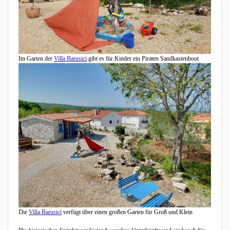
Im Garten der
Villa Barusici
gibt es für Kinder ein Piraten Sandkastenboot
Die
Villa Barusici
verfügt über einen großen Garten für Groß und Klein