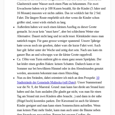
Glasbereich unter Wasser noch einen Platz zu bekommen. Für zwei
Erwachsene haben wir je 100 Kunen bezahlt, für die Kinder (5 Jahre und
16 Monate) mussten wir nichts zahlen. Das ist wirklich fair für 2 Std.
Fahrt. Die längere Route empfiehlt sich eher wenn die Kinder schon
größer sind, sonst wirds einfach zu lang.
Außerdem haben wir noch einen kleinen Ausflug zu dieser Grotte
gemacht. Ist zwar kein "must have", aber bei schlechtem Wetter eine
Alternative. Dauert nicht lang und ist nicht teuer. Kleinkinder muss man
natürlich tragen. Für ganz grosse weniger spannend. Unsere 5jährige
hatte sowas noch nie gesehen, daher wars die kurze Fahrt wert. Auch
hier gilt: lieber unter der Woche und zeitig dort sein. Nach uns kam ein
ganzer Bus an und schwupps war die kleine Grotte rappelvoll.
Ca. 150m vom Turm entfernt gibt es einen ganz neuen Spielplatz. Der
hat leider einen großen Haken: keinen Schatten. Dadurch kann er im
Sommer nur bei bewölktem Himmel oder in den Abendstunden genutzt
werden, ansonsten bekommt man einen Hitzschlag.
Nun zu den Stränden, dabei orientiere ich mich an dem Prospekt:
10
Stadtstrände der Gemeinde Malinska (pdf-Datei
). Unser Stammstrand
war die Nr. 9, der Maestral. Grund: man kann fast direkt am Strand kurz
halten und das Auto ausladen (Ihr glaubt gar nicht, was man für einen
Tag am Strand mit zwei Kindern alles braucht...) und dann in der nähe
(Hügel hoch) kostenlos parken. Der Kiesstrand ist auch für kleinere
Kinder geeignet und man kann einen Sonnenschirm aufstellen. Wenn
man keinen Platz mehr findet, kann man auch unter die Bäume neben
dem Strandweg ausweichen. Renner bei unserer Großen: die