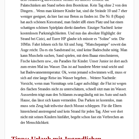
Palatschinken am Stand neben dem Bootskran. Kein Tag ohne 2 von den
Dingern... Wenn man kleinere Kinder hat, sind die Strände 10 und 7 eher
weniger geeignet, da hier fast nur Beton zu finden ist. Die Nr. 8 (Rupa)
hat auch schönen Kiesstrand, man findet idR einen Platz und hat einen
schattigen schönen Spielplatz direkt daneben. Einziger Nachteil: keine
kostenlosen Parkmöglichkeiten. Und nun das absolute Highlight: der
Strand bei Cizici, auf Eurer HP glaube ich müsste es "Soline" sein. Die
10Min. Fahrt lohnen sich für Alt und Jung. "Matschepampe" soweit das
Auge reicht. Da es ein Sandstrand ist, sind keine Badeschuhe nötig. Man
kann Muscheln suchen, Sand spielen, mit dem Baaaz einschmieren,
Fische käschern usw., ein Paradies für Kinder. Unser Junior ist dort auch
zum ersten Mal ins Wasser. Das ist auf hunderte Meter total seicht und
hat Badewannentemperatur. Ok, wenn jemand schwimmen will, muss er
sich auf eine lange Reise ins Wasser begeben... Weitere Nachteile:
Vorsicht, wenn man Vormittags sein Lager aufschlägt: die Flut ist wegen
des flachen Strandes nicht zu unterschätzen, schnell sitzt man im Wasser.
Ausserdem trägt man den Schlamm zwangsläufig mit ins Auto und nach
Hause, das lässt sich kaum vermeiden. Das Parken ist kostenlos, man
muss sein Zeug halt teilweise durch Morast schleppen. Für die Eltern
hinreichend anstrengend und kein Strand für jeden Tag. Aber wer dort
nicht mit seinen Kindern hinfährt, begeht schon fast ein Verbrechen an
der Menschlichkeit.