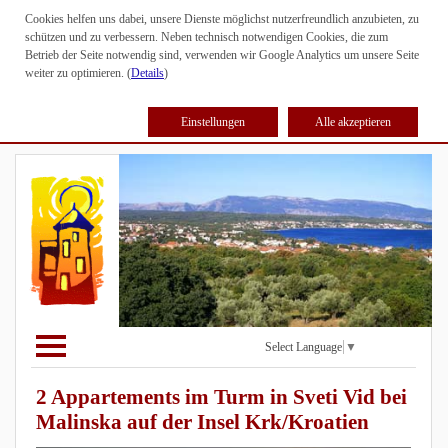
Cookies helfen uns dabei, unsere Dienste möglichst nutzerfreundlich anzubieten, zu
schützen und zu verbessern. Neben technisch notwendigen Cookies, die zum
Betrieb der Seite notwendig sind, verwenden wir Google Analytics um unsere Seite
weiter zu optimieren. (
Details
)
Einstellungen
Alle akzeptieren
Select Language
▼
2 Appartements im Turm in Sveti Vid bei
Malinska auf der Insel Krk/Kroatien