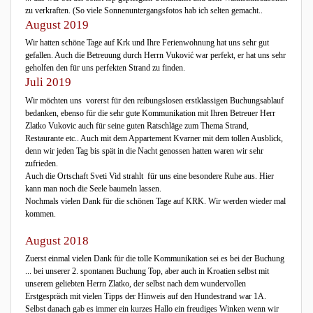
zu verkraften. (So viele Sonnenuntergangsfotos hab ich selten gemacht..
August 2019
Wir hatten schöne Tage auf Krk und Ihre Ferienwohnung hat uns sehr gut
gefallen. Auch die Betreuung durch Herrn Vuković war perfekt, er hat uns sehr
geholfen den für uns perfekten Strand zu finden.
Juli 2019
Wir möchten uns vorerst für den reibungslosen erstklassigen Buchungsablauf
bedanken, ebenso für die sehr gute Kommunikation mit Ihren Betreuer Herr
Zlatko Vukovic auch für seine guten Ratschläge zum Thema Strand,
Restaurante etc.. Auch mit dem Appartement Kvarner mit dem tollen Ausblick,
denn wir jeden Tag bis spät in die Nacht genossen hatten waren wir sehr
zufrieden.
Auch die Ortschaft Sveti Vid strahlt für uns eine besondere Ruhe aus. Hier
kann man noch die Seele baumeln lassen.
Nochmals vielen Dank für die schönen Tage auf KRK. Wir werden wieder mal
kommen.
August 2018
Zuerst einmal vielen Dank für die tolle Kommunikation sei es bei der Buchung
... bei unserer 2. spontanen Buchung Top, aber auch in Kroatien selbst mit
unserem geliebten Herrn Zlatko, der selbst nach dem wundervollen
Erstgespräch mit vielen Tipps der Hinweis auf den Hundestrand war 1A.
Selbst danach gab es immer ein kurzes Hallo ein freudiges Winken wenn wir