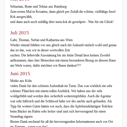
Sebastian, Beate und Tobias aus Hamburg
Zum ersten Mal in Kroatien, dann gleich per Zufall die schöne, vielfältige Insel
Krk ausgewählt,
und dann auch noch zufällig über turm-krk.de gestolpert - Was für ein Glück!
Juli 2015
Gabi, Thomas, Stefan und Katharina aus Wien
Wieder einmal fühlten wir uns gleich nach der Ankunft einfach wohl und genau
das ist das, was wir in dieser wertvollen Zeit
suchen. Die liebevolle Ausstattung bis ins letzte Detail lässt keinen Zweifel
aufkommen, dass hier Menschen mit einem besonderen Bezug zu diesem Haus
am Werk waren, dafür möchten wir Ihnen danken!!!!
Juni 2015
Meike aus Köln
vielen Dank für den schönen Aufenthalt im Turm. Das war wirklich ein sehr
schönes Plätzchen mit einem tollen Ausblick. Wir haben uns der sehr
wohlgefühlt und werden dies sicherlich weiterempfehlen. Auch die Agentur
war sehr hilfreich und die Schlüssel habe wir des nachts auch gefunden. Als
Tipp für weitere Gäste hätten wir noch, dass die Apfelstrudelartigen Teilchen
beim Bäcker im Hafen sehr lecker sind und sich hervorragend für einen
Strandtag eignen
Besten Dank nochmal für all die hervorragenden Informationen auch vor Ort
im Zimmer - super war das!