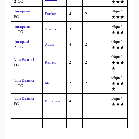
2. OG
Turmpalais
70qm /
Porthos
4
2
EG
Turmpalais
70qm /
Aramis
3
1
1. OG
Turmpalais
60qm /
Athos
4
2
2. OG
60qm /
Villa Barusici
Kamen
2
2
EG
60qm /
Villa Barusici
More
2
2
1. OG
Villa Barusici
36qm /
Kamenica
4
EG