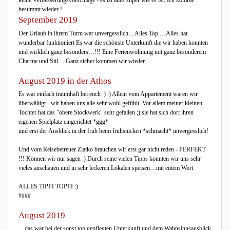
keine Verbesserungsvorschläge - es ist alles super wie es ist. Ich komme
bestimmt wieder !
September 2019
Der Urlaub in ihrem Turm war unvergesslich…Alles Top …Alles hat
wunderbar funktioniert Es war die schönste Unterkunft die wir haben konnten
und wirklich ganz besonders…!!! Eine Ferienwohnung mit ganz besonderem
Charme und Stil. .. Ganz sicher kommen wir wieder…
August 2019 in der Athos
Es war einfach traumhaft bei euch :) :) Allein vom Appartement waren wir
überwältigt - wir haben uns alle sehr wohl gefühlt. Vor allem meiner kleinen
Tochter hat das "obere Stockwerk" sehr gefallen ;) sie hat sich dort ihren
eigenen Spielplatz eingerichtet *ggg*
und erst der Ausblick in der früh beim frühstücken *schmacht* unvergesslich!
Und vom Reisebetreuer Zlatko brauchen wir erst gar nicht reden - PERFEKT
!!! Können wir nur sagen :) Durch seine vielen Tipps konnten wir uns sehr
vieles anschauen und in sehr leckeren Lokalen speisen…mit einem Wort
ALLES TIPPI TOPPI :)
####
August 2019
... das war bei der sonst top gepflegten Unterkunft und dem Wahnsinnsausblick