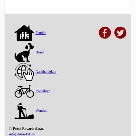
Familie
Hund
Nachhaltigkeit
Radfahren
Wandern
© Porta Bavaria d.o.o.
info@turm-krk.de