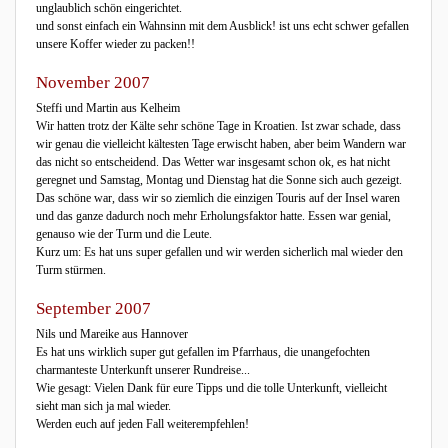
unglaublich schön eingerichtet.
und sonst einfach ein Wahnsinn mit dem Ausblick! ist uns echt schwer gefallen
unsere Koffer wieder zu packen!!
November 2007
Steffi und Martin aus Kelheim
Wir hatten trotz der Kälte sehr schöne Tage in Kroatien. Ist zwar schade, dass
wir genau die vielleicht kältesten Tage erwischt haben, aber beim Wandern war
das nicht so entscheidend. Das Wetter war insgesamt schon ok, es hat nicht
geregnet und Samstag, Montag und Dienstag hat die Sonne sich auch gezeigt.
Das schöne war, dass wir so ziemlich die einzigen Touris auf der Insel waren
und das ganze dadurch noch mehr Erholungsfaktor hatte. Essen war genial,
genauso wie der Turm und die Leute.
Kurz um: Es hat uns super gefallen und wir werden sicherlich mal wieder den
Turm stürmen.
September 2007
Nils und Mareike aus Hannover
Es hat uns wirklich super gut gefallen im Pfarrhaus, die unangefochten
charmanteste Unterkunft unserer Rundreise...
Wie gesagt: Vielen Dank für eure Tipps und die tolle Unterkunft, vielleicht
sieht man sich ja mal wieder.
Werden euch auf jeden Fall weiterempfehlen!