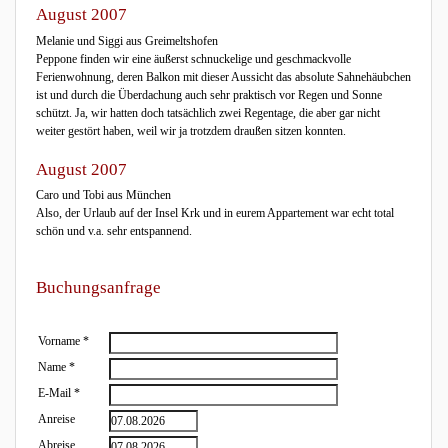
August 2007
Melanie und Siggi aus Greimeltshofen
Peppone finden wir eine äußerst schnuckelige und geschmackvolle
Ferienwohnung, deren Balkon mit dieser Aussicht das absolute Sahnehäubchen
ist und durch die Überdachung auch sehr praktisch vor Regen und Sonne
schützt. Ja, wir hatten doch tatsächlich zwei Regentage, die aber gar nicht
weiter gestört haben, weil wir ja trotzdem draußen sitzen konnten.
August 2007
Caro und Tobi aus München
Also, der Urlaub auf der Insel Krk und in eurem Appartement war echt total
schön und v.a. sehr entspannend.
Buchungsanfrage
Vorname
*
Name
*
E-Mail
*
Anreise
Abreise