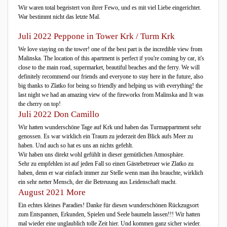
Wir waren total begeistert von ihrer Fewo, und es mit viel Liebe eingerichtet.
War bestimmt nicht das letzte Mal.
Juli 2022 Peppone in Tower Krk / Turm Krk
We love staying on the tower! one of the best part is the incredible view from
Malinska. The location of this apartment is perfect if you're coming by car, it's
close to the main road, supermarket, beautiful beaches and the ferry. We will
definitely recommend our friends and everyone to stay here in the future, also
big thanks to Zlatko for being so friendly and helping us with everything! the
last night we had an amazing view of the fireworks from Malinska and It was
the cherry on top!
Juli 2022 Don Camillo
Wir hatten wunderschöne Tage auf Krk und haben das Turmappartment sehr
genossen. Es war wirklich ein Traum zu jederzeit den Blick aufs Meer zu
haben. Und auch so hat es uns an nichts gefehlt.
Wir haben uns direkt wohl gefühlt in dieser gemütlichen Atmosphäre.
Sehr zu empfehlen ist auf jeden Fall so einen Gästebetreuer wie Zlatko zu
haben, denn er war einfach immer zur Stelle wenn man ihn brauchte, wirklich
ein sehr netter Mensch, der die Betreuung aus Leidenschaft macht.
August 2021 More
Ein echtes kleines Paradies! Danke für diesen wunderschönen Rückzugsort
zum Entspannen, Erkunden, Spielen und Seele baumeln lassen!!! Wir hatten
mal wieder eine unglaublich tolle Zeit hier. Und kommen ganz sicher wieder.