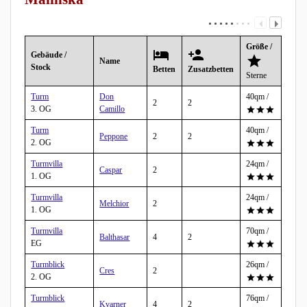
Größe /
Gebäude /
Name
Stock
Betten
Zusatzbetten
Sterne
Turm
Don
40qm /
2
2
3. OG
Camillo
Turm
40qm /
Peppone
2
2
2. OG
Turmvilla
24qm /
Caspar
2
1. OG
Turmvilla
24qm /
Melchior
2
1. OG
Turmvilla
70qm /
Balthasar
4
2
EG
Turmblick
26qm /
Cres
2
2. OG
Turmblick
76qm /
Kvarner
4
2