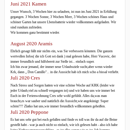
Juni 2021 Kamen
Unser Wunsch, 3 Wochen hier zu urlauben, ist nun im Juni 2021 in Erfüllung
gegangen. 3 Wochen Sonne, 3 Wochen Meer, 3 Wochen schönes Haus und
schöner Garten hat unsere Lbensbatterie wieder vollkommen aufgeladen. Wir
sind rundum zufrieden.
Wir kommen ganz bestimmt wieder.
August 2020 Aramis
Ehrlich gesagt fällt mir nichts ein, was Sie verbessern könnten. Die ganzen
wertvollen Infos( die ich Gott sei dank ) mal gelesen habe, Herr Vucovic, der
immer freundlich und hilfsbereit zur Stelle ist... einfach super.
Ich bin zwar jemand, der immer neue Urlaubsziele sucht,aber wenn wieder
Krk, dann „ Don Camillo“... in die Aussicht hab ich mich scho a bissal verliebt.
Juli 2020 Cres
Nach Stress und Sorgen hatten wir eine schöne Woche auf KRK (leider wie
jeder Urlaub,viel zu schnell vergangen ist) und wir haben uns wie immer bei
Euch in der Ferienwohnung Cres sehr wohl gefühlt. Alles da,was man
braucht,es war sauber und natürlich die Aussicht,wie angekünigt: Super
schön!!!! Zlatko hat uns,wie immer freundlich willkommen geheißen.
Juli 2020 Peppone
Es hat uns sehr gut bei euch gefallen und finde es toll was ihr da auf die Beine
gestellt habt - war ja auch nicht so einfach, wie ich gelesen habt - also ich habe