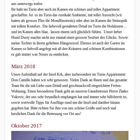
uns unterwegs trafen.
Ihr habt im Turm aber auch im Kamen ein schönes und tolles Appartment
geschaffen. Ist es im Turm das rustikale Ambiente, mit toller Aussicht (wir
hatten als grosses Plus die Mondfinsternis) oder aber im Kamen die Steinoptik
mit tollem Komfort.. Die liebevoll gestalteten Detail im Turm die Holzkisten ...
und im Kamen alles blau.. lassen einem sich glücklich fühlen. Unser lieber
Hund Dusty machte nicht nur einmal einen grossen Seufzer des Glücks. Sowie
meine Tochter in ihrem geliebten Hängesessel. Ebenso ist auch der Garten im
Kamen so liebvoll angelegt mit all den Kräutern und schönen Kombinationen
es gab immer was Neues zu entdecken.
März 2018
Unser Aufenthalt auf der Insel Krk, aber insbesondere im Turm-Appartement
Don Camillo haben wir sehr genossen. Vielen Dank an Ihnen und das gesamte
Team für die mit Liebe zum Detail und geschmackvoll eingerichtete Ferien-
Wohnung. Einen besonderen Dank geht an unseren Gästebetreuer Herrn Zlatko
Vukovic, der uns sehr freundlich empfangen hat und immer sehr hilfsbereit ist,
sowie wertvolle Tipps für Ausflüge rund um die Insel und darüber hinaus
gegeben hat. Bitte richten Sie ihm von uns schöne Grüße und noch mal
herzlichen Dank für die Betreuung vor Ort aus!
Oktober 2017