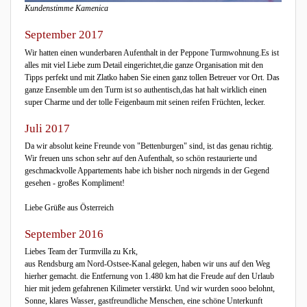
Kundenstimme Kamenica
September 2017
Wir hatten einen wunderbaren Aufenthalt in der Peppone Turmwohnung.Es ist
alles mit viel Liebe zum Detail eingerichtet,die ganze Organisation mit den
Tipps perfekt und mit Zlatko haben Sie einen ganz tollen Betreuer vor Ort. Das
ganze Ensemble um den Turm ist so authentisch,das hat halt wirklich einen
super Charme und der tolle Feigenbaum mit seinen reifen Früchten, lecker.
Juli 2017
Da wir absolut keine Freunde von "Bettenburgen" sind, ist das genau richtig.
Wir freuen uns schon sehr auf den Aufenthalt, so schön restaurierte und
geschmackvolle Appartements habe ich bisher noch nirgends in der Gegend
gesehen - großes Kompliment!
Liebe Grüße aus Österreich
September 2016
Liebes Team der Turmvilla zu Krk,
aus Rendsburg am Nord-Ostsee-Kanal gelegen, haben wir uns auf den Weg
hierher gemacht. die Entfernung von 1.480 km hat die Freude auf den Urlaub
hier mit jedem gefahrenen Kilimeter verstärkt. Und wir wurden sooo belohnt,
Sonne, klares Wasser, gastfreundliche Menschen, eine schöne Unterkunft