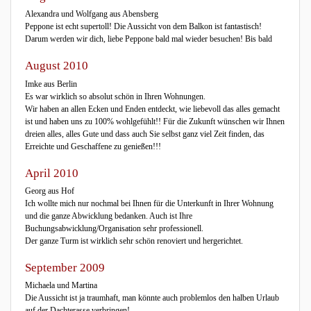
Alexandra und Wolfgang aus Abensberg
Peppone ist echt supertoll! Die Aussicht von dem Balkon ist fantastisch!
Darum werden wir dich, liebe Peppone bald mal wieder besuchen! Bis bald
August 2010
Imke aus Berlin
Es war wirklich so absolut schön in Ihren Wohnungen.
Wir haben an allen Ecken und Enden entdeckt, wie liebevoll das alles gemacht
ist und haben uns zu 100% wohlgefühlt!! Für die Zukunft wünschen wir Ihnen
dreien alles, alles Gute und dass auch Sie selbst ganz viel Zeit finden, das
Erreichte und Geschaffene zu genießen!!!
April 2010
Georg aus Hof
Ich wollte mich nur nochmal bei Ihnen für die Unterkunft in Ihrer Wohnung
und die ganze Abwicklung bedanken. Auch ist Ihre
Buchungsabwicklung/Organisation sehr professionell.
Der ganze Turm ist wirklich sehr schön renoviert und hergerichtet.
September 2009
Michaela und Martina
Die Aussicht ist ja traumhaft, man könnte auch problemlos den halben Urlaub
auf der Dachterasse verbringen!