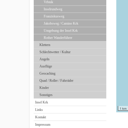
Vrbnik
Inselrundweg
Franziskusweg
Jakobsweg / Camino Krk
Umgebung der Insel Krk
Rother Wanderführer
Klettern
Schlechtwetter / Kultur
Angeln
Ausflüge
Geocaching
Quad / Roller / Fahrräder
Kinder
Sonstiges
Insel Krk
1 km
Links
Kontakt
Impressum