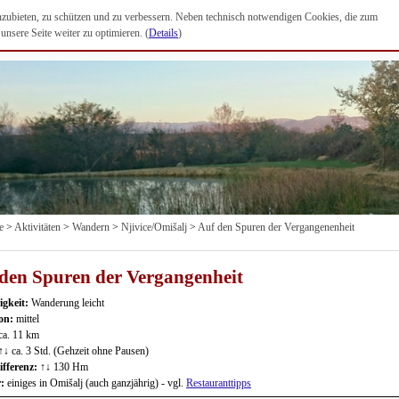
anzubieten, zu schützen und zu verbessern. Neben technisch notwendigen Cookies, die zum
nsere Seite weiter zu optimieren. (
Details
)
e
>
Aktivitäten
>
Wandern
>
Njivice/Omišalj
>
Auf den Spuren der Vergangenenheit
den Spuren der Vergangenheit
igkeit:
Wanderung leicht
ion:
mittel
ca. 11 km
↑↓ ca. 3 Std. (Gehzeit ohne Pausen)
fferenz:
↑↓ 130 Hm
r:
einiges in Omišalj (auch ganzjährig) - vgl.
Restauranttipps