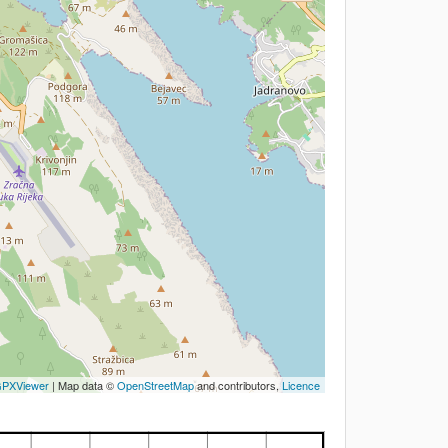
PXViewer
| Map data ©
OpenStreetMap
and contributors,
Licence