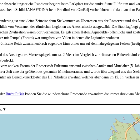
hr abwechslungsreiche Rundtour beginnt beim Parkplatz für die antike Stätte Fulfinium und k
rasse beim Schild JANAF/DINA beim Friedhof von Omišalj vorbeifahren und dann an dem Par
nderung ist eine kleine Zeitreise denn Sie kommen an Überresten aus der Römerzeit und des Mi
hlich von Veteranen der römischen Legionen als Altersruhesitz ausgewählt. Die Stadt lag/liegt 
schen Zivilisation waren dort vorhanden. Es gab einen Hafen, Aquädukte (öffentliche und ko
tz mit Tempel (Forum) war umgeben von Villen in denen die Legionäre wohnten.
römische Reich zusammenbrach zogen die Einwohner um auf den nahegelegenen Felsen (heutiges
 des Anstiegs des Meeresspiegels um ca. 2 Meter im Vergleich zur römischen Blütezeit sind v
 bedeckt.
 vom antiken Forum der Römerstadt Fulfinum entstand zwischen Antike und Mittelalter (5. Jahr
hrer Zeit eine der größten des gesamten Mittelmeerraums und wurde überwiegend aus den Stein
en als Benediktinerkloster des Hl. Nikolaus erwähnt, welches aber dann im 15. Jh. verlassen
 der
Bucht Pušća
können Sie die wunderschöne Promenade erwandern die immer direkt am Meer
to element.
k
show list, use the arrow keys to navigate in the list