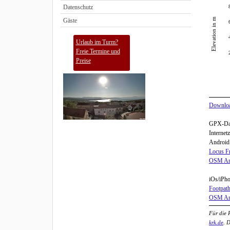
Datenschutz
Elevation in m
Gäste
Urlaub im Turm?
Freie Termine und
Preise
Downloa
GPX-Date
Internet
Android
Locus F
OSM A
iOs/iPho
Footpath
OSM A
Für die 
krk.de
. 