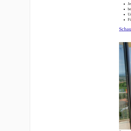
Je
be
Un
Fü
Schau