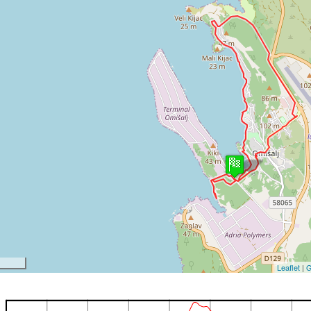
Leaflet
|
G