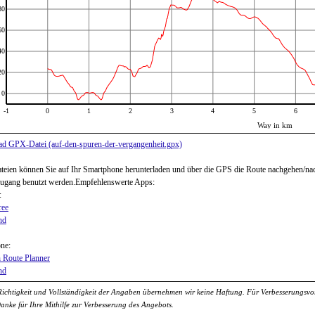
80
60
40
20
0
-1
0
1
2
3
4
5
6
Way in km
d GPX-Datei (auf-den-spuren-der-vergangenheit.gpx)
ien können Sie auf Ihr Smartphone herunterladen und über die GPS die Route nachgehen/na
zugang benutzt werden.Empfehlenswerte Apps:
:
ree
nd
ne:
 Route Planner
nd
Richtigkeit und Vollständigkeit der Angaben übernehmen wir keine Haftung. Für Verbesserungsvors
Danke für Ihre Mithilfe zur Verbesserung des Angebots.