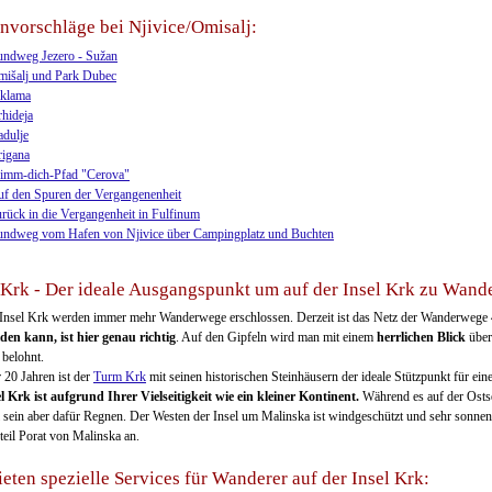
nvorschläge bei Njivice/Omisalj:
ndweg Jezero - Sužan
išalj und Park Dubec
iklama
hideja
dulje
igana
imm-dich-Pfad "Cerova"
f den Spuren der Vergangenenheit
rück in die Vergangenheit in Fulfinum
ndweg vom Hafen von Njivice über Campingplatz und Buchten
Krk - Der ideale Ausgangspunkt um auf der Insel Krk zu Wand
Insel Krk werden immer mehr Wanderwege erschlossen. Derzeit ist das Netz der Wanderwege
den kann, ist hier genau richtig
. Auf den Gipfeln wird man mit einem
herrlichen Blick
übe
 belohnt.
r 20 Jahren ist der
Turm Krk
mit seinen historischen Steinhäusern der ideale Stützpunkt für ei
l Krk ist aufgrund Ihrer Vielseitigkeit wie ein kleiner Kontinent.
Während es auf der Ostse
l sein aber dafür Regnen. Der Westen der Insel um Malinska ist windgeschützt und sehr sonnen
teil Porat von Malinska an.
ieten spezielle Services für Wanderer auf der Insel Krk: