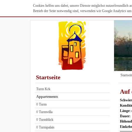
Cookies helfen uns dabei, unsere Dienste möglichst nutzerfreundlich 
Betrieb der Seite notwendig sind, verwenden wir Google Analytics um u
Startseit
Startseite
Turm Krk
Auf 
Appartements
Schwier
◊ Turm
Kondit
Länge:
◊ Turmvilla
Dauer:
◊ Turmblick
Höhendi
Einkeh
◊ Turmpalais