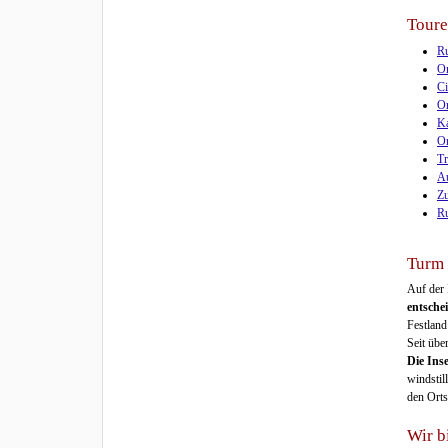
Toure
Ru
Om
C
Or
Ka
Or
Tr
Au
Zu
Ru
Turm 
Auf der 
entschei
Festland
Seit übe
Die Inse
windstil
den Orts
Wir b