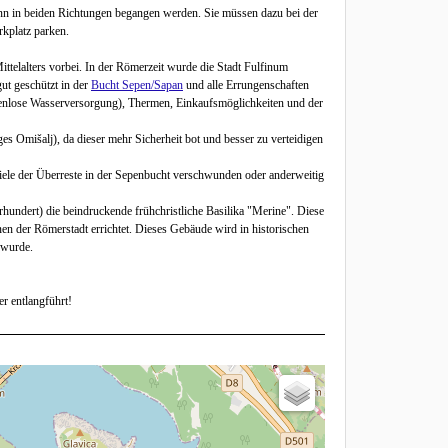
ann in beiden Richtungen begangen werden. Sie müssen dazu bei der
kplatz parken.
ttelalters vorbei. In der Römerzeit wurde die Stadt Fulfinum
gut geschützt in der
Bucht Sepen/Sapan
und alle Errungenschaften
stenlose Wasserversorgung), Thermen, Einkaufsmöglichkeiten und der
 Omišalj), da dieser mehr Sicherheit bot und besser zu verteidigen
iele der Überreste in der Sepenbucht verschwunden oder anderweitig
hundert) die beindruckende frühchristliche Basilika "Merine". Diese
en der Römerstadt errichtet. Dieses Gebäude wird in historischen
 wurde.
 entlangführt!