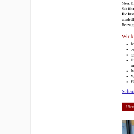
Meer. Di
Seit übe
Die Inse
windstil
Bei zu g
Wir b
Je
be
gg
Di
an
In
Vo
Fü
Schau
Übers