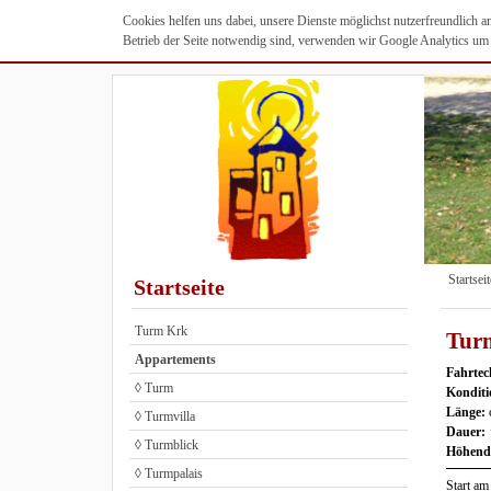
Cookies helfen uns dabei, unsere Dienste möglichst nutzerfreundlich 
Betrieb der Seite notwendig sind, verwenden wir Google Analytics um u
Startseit
Startseite
Turm Krk
Turm
Appartements
Fahrtec
◊ Turm
Kondit
Länge:
◊ Turmvilla
Dauer:
◊ Turmblick
Höhendi
◊ Turmpalais
Start a