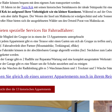
e Räder können bequem mit dem eigenen Auto transportiert werden.
r 10 Jahren ist der
Turm Krk
mit seinen historischen Steinhäusern der ideale Stützpunkt für ein
l Krk ist aufgrund Ihrer Vielseitigkeit wie ein kleiner Kontinent.
Während es auf der Ostse
l sein aber dafür Regnen. Der Westen der Insel um Malinska ist windgeschützt und sehr Sonnen
roßer Hitze bieten sich die ausgedehneten Wälder um den Ortsteil Porat von Malinska an.
ieten spezielle Services für Fahrradfahrer:
de Mitglied der Gruppe ist in einem der 13 Appartements untergebracht
i jedem Appartement gibt es eine Terasse oder einen Garten um sich als Gruppe zu treffen und
f. Fahrradverleih über Partner (Mountainbike, Trekkingrad, eBike)
e Fahrräder können in der abschliesbaren Garage abgestellt werden (Incl. Steckdose zum Lade
gekettet werden.
 der Garage gibt es 2 Radlifte zur Reparatur/Wartung und eine komplett ausgestattete Werkstatt
r der Garage gibt es eine Mauer um die Schuhe ausziehen und zu reinigen
r das Waschen der Radkleidung gibt es 5 Waschmaschinen und 1 Trockner und 5 Wäsche Stän
en Sie gleich ob eines unserer Appartements noch in ihrem Reise
icht über die 13 historischen Appartements