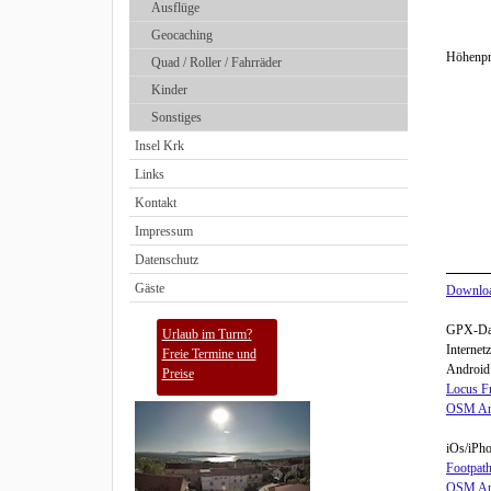
Ausflüge
Geocaching
Höhenpr
Quad / Roller / Fahrräder
Kinder
Sonstiges
Insel Krk
Links
Kontakt
Impressum
Datenschutz
Gäste
Downloa
GPX-Date
Urlaub im Turm?
Internet
Freie Termine und
Android
Preise
Locus F
OSM A
iOs/iPho
Footpath
OSM A