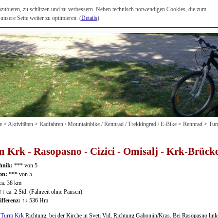
anzubieten, zu schützen und zu verbessern. Neben technisch notwendigen Cookies, die zum
nsere Seite weiter zu optimieren. (
Details
)
e
>
Aktivitäten
>
Radfahren / Mountainbike / Rennrad / Trekkingrad / E-Bike
>
Rennrad
>
Tur
 Krk - Rasopasno - Cizici - Omisalj - Krk-Brück
hnik:
*** von 5
ion:
*** von 5
ca. 38 km
↑↓ ca. 2 Std. (Fahrzeit ohne Pausen)
fferenz:
↑↓ 536 Hm
m
Turm Krk
Richtung, bei der Kirche in Sveti Vid, Richtung Gabonjin/Kras. Bei Rasopasno link