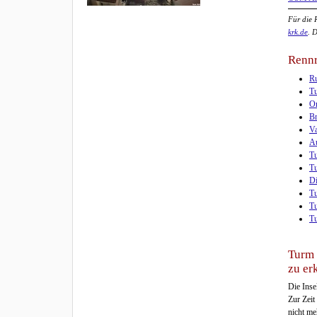
Für die 
krk.de
. 
Rennr
Ru
Tu
Om
Br
Va
Au
Tu
Tu
Di
Tu
Tu
Tu
Turm 
zu er
Die Inse
Zur Zeit
nicht me