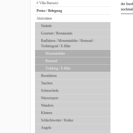
◊ Villa Barusici
der Inse
nochmal 
Preise / Belegung
Aktivitäten
Strände
Gourmet / Restaurants
Radfahren / Mountainbike / Rennrad /
Trekkingrad / E-Bike
Mountainbike
Rennrad
Trekking / E-Bike
Bootfahren
Tauchen
Schnorcheln
Wassersport
Wandern
Klettern
Schlechtwetter / Kultur
Angeln