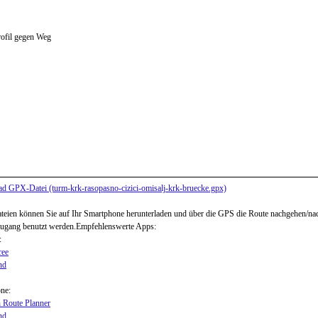
ofil gegen Weg
d GPX-Datei (turm-krk-rasopasno-cizici-omisalj-krk-bruecke.gpx)
ien können Sie auf Ihr Smartphone herunterladen und über die GPS die Route nachgehen/na
zugang benutzt werden.Empfehlenswerte Apps:
:
ree
nd
ne:
 Route Planner
nd