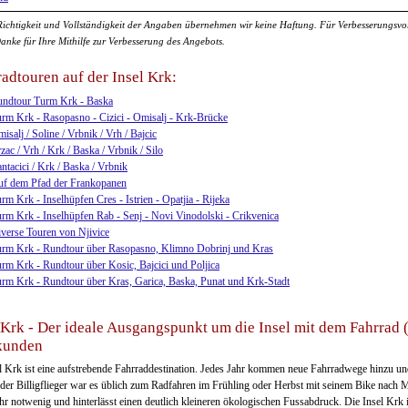
Richtigkeit und Vollständigkeit der Angaben übernehmen wir keine Haftung. Für Verbesserungsvors
Danke für Ihre Mithilfe zur Verbesserung des Angebots.
adtouren auf der Insel Krk:
ndtour Turm Krk - Baska
rm Krk - Rasopasno - Cizici - Omisalj - Krk-Brücke
isalj / Soline / Vrbnik / Vrh / Bajcic
zac / Vrh / Krk / Baska / Vrbnik / Silo
ntacici / Krk / Baska / Vrbnik
f dem Pfad der Frankopanen
rm Krk - Inselhüpfen Cres - Istrien - Opatjia - Rijeka
rm Krk - Inselhüpfen Rab - Senj - Novi Vinodolski - Crikvenica
verse Touren von Njivice
rm Krk - Rundtour über Rasopasno, Klimno Dobrinj und Kras
rm Krk - Rundtour über Kosic, Bajcici und Poljica
rm Krk - Rundtour über Kras, Garica, Baska, Punat und Krk-Stadt
Krk - Der ideale Ausgangspunkt um die Insel mit dem Fahrrad 
kunden
l Krk ist eine aufstrebende Fahrraddestination. Jedes Jahr kommen neue Fahrradwege hinzu und 
 der Billigflieger war es üblich zum Radfahren im Frühling oder Herbst mit seinem Bike nach Mal
hr notwenig und hinterlässt einen deutlich kleineren ökologischen Fussabdruck. Die Insel Krk