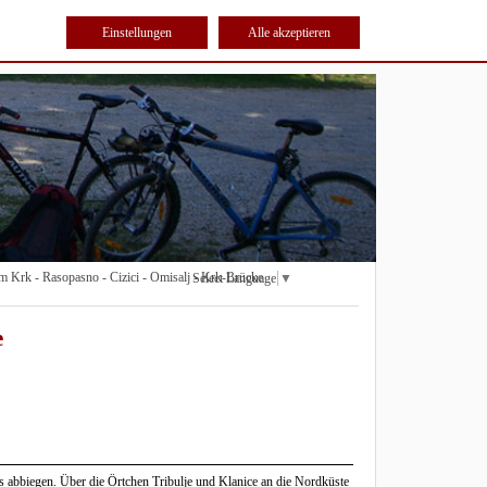
Einstellungen
Alle akzeptieren
m Krk - Rasopasno - Cizici - Omisalj - Krk-Brücke
Select Language
▼
e
s abbiegen. Über die Örtchen Tribulje und Klanice an die Nordküste