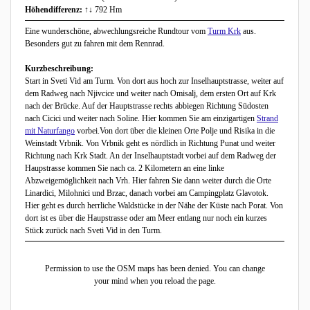
Höhendifferenz:
↑↓ 792 Hm
Eine wunderschöne, abwechlungsreiche Rundtour vom
Turm Krk
aus.
Besonders gut zu fahren mit dem Rennrad.
Kurzbeschreibung:
Start in Sveti Vid am Turm. Von dort aus hoch zur Inselhauptstrasse, weiter auf
dem Radweg nach Njivcice und weiter nach Omisalj, dem ersten Ort auf Krk
nach der Brücke. Auf der Hauptstrasse rechts abbiegen Richtung Südosten
nach Cicici und weiter nach Soline. Hier kommen Sie am einzigartigen
Strand
mit Naturfango
vorbei.Von dort über die kleinen Orte Polje und Risika in die
Weinstadt Vrbnik. Von Vrbnik geht es nördlich in Richtung Punat und weiter
Richtung nach Krk Stadt. An der Inselhauptstadt vorbei auf dem Radweg der
Haupstrasse kommen Sie nach ca. 2 Kilometern an eine linke
Abzweigemöglichkeit nach Vrh. Hier fahren Sie dann weiter durch die Orte
Linardici, Milohnici und Brzac, danach vorbei am Campingplatz Glavotok.
Hier geht es durch herrliche Waldstücke in der Nähe der Küste nach Porat. Von
dort ist es über die Haupstrasse oder am Meer entlang nur noch ein kurzes
Stück zurück nach Sveti Vid in den Turm.
Permission to use the OSM maps has been denied. You can change
your mind when you reload the page.