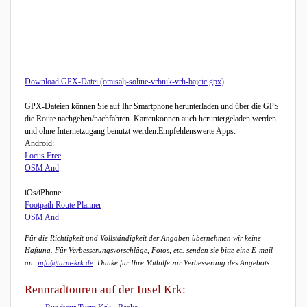
Download GPX-Datei (omisalj-soline-vrbnik-vrh-bajcic.gpx)
GPX-Dateien können Sie auf Ihr Smartphone herunterladen und über die GPS
die Route nachgehen/nachfahren. Kartenkönnen auch heruntergeladen werden
und ohne Internetzugang benutzt werden.Empfehlenswerte Apps:
Android:
Locus Free
OSM And
iOs/iPhone:
Footpath Route Planner
OSM And
Für die Richtigkeit und Vollständigkeit der Angaben übernehmen wir keine
Haftung. Für Verbesserungsvorschläge, Fotos, etc. senden sie bitte eine E-mail
an:
info@turm-krk.de
. Danke für Ihre Mithilfe zur Verbesserung des Angebots.
Rennradtouren auf der Insel Krk: