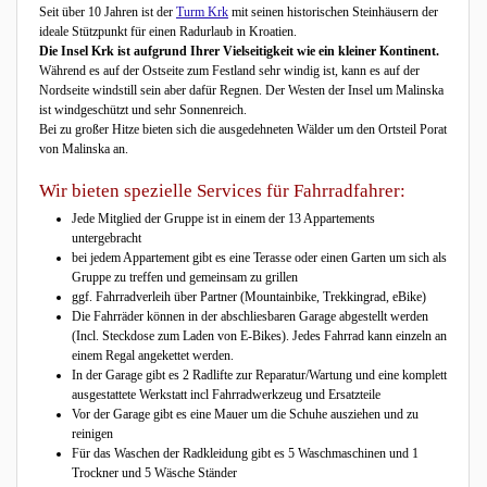
Seit über 10 Jahren ist der
Turm Krk
mit seinen historischen Steinhäusern der
ideale Stützpunkt für einen Radurlaub in Kroatien.
Die Insel Krk ist aufgrund Ihrer Vielseitigkeit wie ein kleiner Kontinent.
Während es auf der Ostseite zum Festland sehr windig ist, kann es auf der
Nordseite windstill sein aber dafür Regnen. Der Westen der Insel um Malinska
ist windgeschützt und sehr Sonnenreich.
Bei zu großer Hitze bieten sich die ausgedehneten Wälder um den Ortsteil Porat
von Malinska an.
Wir bieten spezielle Services für Fahrradfahrer:
Jede Mitglied der Gruppe ist in einem der 13 Appartements
untergebracht
bei jedem Appartement gibt es eine Terasse oder einen Garten um sich als
Gruppe zu treffen und gemeinsam zu grillen
ggf. Fahrradverleih über Partner (Mountainbike, Trekkingrad, eBike)
Die Fahrräder können in der abschliesbaren Garage abgestellt werden
(Incl. Steckdose zum Laden von E-Bikes). Jedes Fahrrad kann einzeln an
einem Regal angekettet werden.
In der Garage gibt es 2 Radlifte zur Reparatur/Wartung und eine komplett
ausgestattete Werkstatt incl Fahrradwerkzeug und Ersatzteile
Vor der Garage gibt es eine Mauer um die Schuhe ausziehen und zu
reinigen
Für das Waschen der Radkleidung gibt es 5 Waschmaschinen und 1
Trockner und 5 Wäsche Ständer