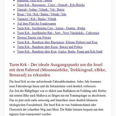
Rundtour Turm Krk - Baska
Turm Krk - Rasopasno - Cizici - Omisalj - Krk-Brücke
Omisalj / Soline / Vrbnik / Vrh / Bajcic
Brzac / Vrh / Krk / Baska / Vrbnik / Silo
Vantacici / Krk / Baska / Vrbnik
Auf dem Pfad der Frankopanen
Turm Krk - Inselhüpfen Cres - Istrien - Opatjia - Rijeka
Turm Krk - Inselhüpfen Rab - Senj - Novi Vinodolski - Crikvenica
Diverse Touren von Njivice
Turm Krk - Rundtour über Rasopasno, Klimno Dobrinj und Kras
Turm Krk - Rundtour über Kosic, Bajcici und Poljica
Turm Krk - Rundtour über Kras, Garica, Baska, Punat und Krk-Stadt
Turm Krk - Der ideale Ausgangspunkt um die Insel
mit dem Fahrrad (Mountainbike, Trekkingrad, eBike,
Rennrad) zu erkunden
Die Insel Krk ist eine aufstrebende Fahrraddestination. Jedes Jahr kommen
neue Fahrradwege hinzu und die Infrastruktur wird deutlich verbessert.
Zur Zeit der Billigflieger war es üblich zum Radfahren im Frühling oder Herbst
mit seinem Bike nach Mallorca zu fliegen um ein Trainingslager zu absolvieren.
Das ist jetzt nicht mehr notwenig und hinterlässt einen deutlich kleineren
ökologischen Fussabdruck. Die Insel Krk ist von Süddeutschland oder
Österreich der schnellste Weg zum Meer. Die Räder können bequem mit dem
eigenen Auto transportiert werden.