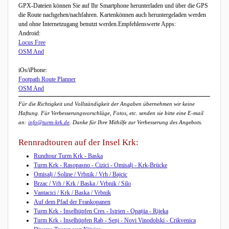
GPX-Dateien können Sie auf Ihr Smartphone herunterladen und über die GPS
die Route nachgehen/nachfahren. Kartenkönnen auch heruntergeladen werden
und ohne Internetzugang benutzt werden.Empfehlenswerte Apps:
Android:
Locus Free
OSM And
iOs/iPhone:
Footpath Route Planner
OSM And
Für die Richtigkeit und Vollständigkeit der Angaben übernehmen wir keine
Haftung. Für Verbesserungsvorschläge, Fotos, etc. senden sie bitte eine E-mail
an:
info@turm-krk.de
. Danke für Ihre Mithilfe zur Verbesserung des Angebots.
Rennradtouren auf der Insel Krk:
Rundtour Turm Krk - Baska
Turm Krk - Rasopasno - Cizici - Omisalj - Krk-Brücke
Omisalj / Soline / Vrbnik / Vrh / Bajcic
Brzac / Vrh / Krk / Baska / Vrbnik / Silo
Vantacici / Krk / Baska / Vrbnik
Auf dem Pfad der Frankopanen
Turm Krk - Inselhüpfen Cres - Istrien - Opatjia - Rijeka
Turm Krk - Inselhüpfen Rab - Senj - Novi Vinodolski - Crikvenica