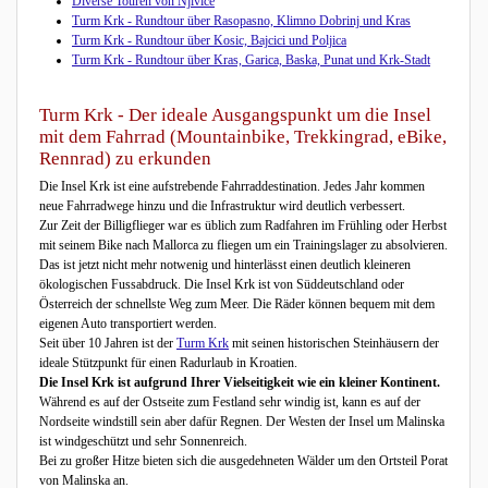
Diverse Touren von Njivice
Turm Krk - Rundtour über Rasopasno, Klimno Dobrinj und Kras
Turm Krk - Rundtour über Kosic, Bajcici und Poljica
Turm Krk - Rundtour über Kras, Garica, Baska, Punat und Krk-Stadt
Turm Krk - Der ideale Ausgangspunkt um die Insel
mit dem Fahrrad (Mountainbike, Trekkingrad, eBike,
Rennrad) zu erkunden
Die Insel Krk ist eine aufstrebende Fahrraddestination. Jedes Jahr kommen
neue Fahrradwege hinzu und die Infrastruktur wird deutlich verbessert.
Zur Zeit der Billigflieger war es üblich zum Radfahren im Frühling oder Herbst
mit seinem Bike nach Mallorca zu fliegen um ein Trainingslager zu absolvieren.
Das ist jetzt nicht mehr notwenig und hinterlässt einen deutlich kleineren
ökologischen Fussabdruck. Die Insel Krk ist von Süddeutschland oder
Österreich der schnellste Weg zum Meer. Die Räder können bequem mit dem
eigenen Auto transportiert werden.
Seit über 10 Jahren ist der
Turm Krk
mit seinen historischen Steinhäusern der
ideale Stützpunkt für einen Radurlaub in Kroatien.
Die Insel Krk ist aufgrund Ihrer Vielseitigkeit wie ein kleiner Kontinent.
Während es auf der Ostseite zum Festland sehr windig ist, kann es auf der
Nordseite windstill sein aber dafür Regnen. Der Westen der Insel um Malinska
ist windgeschützt und sehr Sonnenreich.
Bei zu großer Hitze bieten sich die ausgedehneten Wälder um den Ortsteil Porat
von Malinska an.