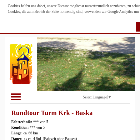
Cookies helfen uns dabei, unsere Dienste möglichst nutzerfreundlich anzubieten, zu sch
Cookies, die zum Betrieb der Seite notwendig sind, verwenden wir Google Analytics um un
Select Language
▼
Rundtour Turm Krk - Baska
Fahrtechnik:
*** von 5
Kondition:
*** von 5
Länge:
ca. 66 km
Dauer:
↑↓ ca. 4 Std. (Fahrzeit ohne Pausen)