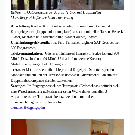
Balkon mit Outdoorküche der Aramis (1.OG) mit Traumhaften
Meerblick,perfekt für den Sonnenuntergang
Ausstattung Küche:
Kühl-/Gefrierkombi, Spülmaschine, Küche mit
Kochgelegenheit (Doppelinduktionsplatte), ausreichend Teller, Tassen, Besteck,
Gläser, Mikrowelle, Kaffeemaschine, Wasserkocher, Toaster
Unterhaltungselektronik:
Flat-Farb-Fernseher, digitaler SAT-Receiver mit
300 Programmen
Telekommunikation:
Glasfaser Highspeed Internet (in Spitze Leitung 900
Mbit/s Download und 90 Mbit/s Upload, ohne weitere Kosten).
Mobilfunkempfang (5G/LTE) möglich
Terrasse:
Mit Terrassenmöbel, Liegen und Kugelgrill. Schatten spenden
Markisen und ein Teil der Terrasse ist überdacht. Ausreichend Platz um mit
Doppelinduktionsplatte draußen zu kochen.
Sonstiges:
Im Eingangsbereich des Turmpalais (Erdgeschoss) befindet sich
eine
Waschmaschine
außerdem ein
extra WC
welches von allen 3
Appartements des Turmpalais benutzt werden kann und ein
Gemeinschaftsgarten mit Trampolin.
aktueller Belegungsplan