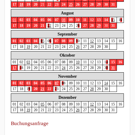
17
18
19
20
2
1
22
23
24
25
26
27
28
29
30
31
August
0
1
02
03
04
05
06
07
0
8
09
10
11
12
13
14
1
5
1
6
17
18
19
20
21
2
2
23
24
25
2
6
27
28
29
3
0
31
September
01
02
03
04
0
5
0
6
07
08
09
1
0
11
12
13
14
15
16
17
18
19
20
21
22
23
24
25
26
27
28
29
30
Oktober
01
02
03
04
05
06
07
08
09
10
11
12
13
1
4
15
16
17
1
8
19
20
21
22
23
24
25
26
27
28
29
3
0
31
November
01
02
03
04
05
06
07
0
8
09
10
11
12
13
14
15
16
17
18
1
9
20
21
22
2
3
24
25
26
27
28
29
30
Dezember
01
02
03
04
05
06
07
08
09
10
11
12
13
14
15
16
17
18
19
20
21
22
23
24
25
26
27
28
29
30
31
Buchungsanfrage