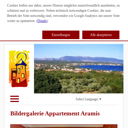
Cookies helfen uns dabei, unsere Dienste möglichst nutzerfreundlich anzubieten, zu
schützen und zu verbessern. Neben technisch notwendigen Cookies, die zum
Betrieb der Seite notwendig sind, verwenden wir Google Analytics um unsere Seite
weiter zu optimieren. (
Details
)
Einstellungen
Alle akzeptieren
Select Language
▼
Bildergalerie Appartement Aramis