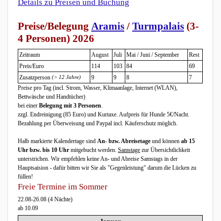
Details zu Preisen und Buchung
Preise/Belegung
Aramis
/
Turmpalais
(3-
4 Personen) 2026
Zeitraum
August
Juli
Mai / Juni / September
Rest
Preis/Euro
114
103
84
69
Zusatzperson
(> 12 Jahre)
9
9
8
7
Preise pro Tag
(incl. Strom, Wasser, Klimaanlage, Internet (WLAN),
Bettwäsche und Handtücher)
bei einer
Belegung mit 3 Personen
.
zzgl. Endreinigung (85 Euro) und Kurtaxe. Aufpreis für Hunde 5€/Nacht.
Bezahlung per Überweisung und Paypal incl. Käuferschutz möglich.
Halb markierte Kalendertage sind
An- bzw. Abreisetage
und können
ab 15
Uhr bzw. bis 10 Uhr
mitgebucht werden.
Samstage
zur Übersichtlichkeit
unterstrichen. Wir empfehlen keine An- und Abreise Samstags in der
Hauptsaision - dafür bitten wir Sie als "Gegenleistung" darum die Lücken zu
füllen!
Freie Termine im Sommer
22.08-26.08 (4 Nächte)
ab 10.09