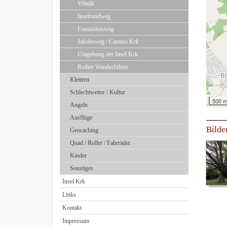
Vrbnik
Inselrundweg
Franziskusweg
Jakobsweg / Camino Krk
Umgebung der Insel Krk
Rother Wanderführer
Klettern
Schlechtwetter / Kultur
500 
Angeln
Ausflüge
Bilde
Geocaching
Quad / Roller / Fahrräder
Kinder
Sonstiges
Insel Krk
Links
Kontakt
Impressum