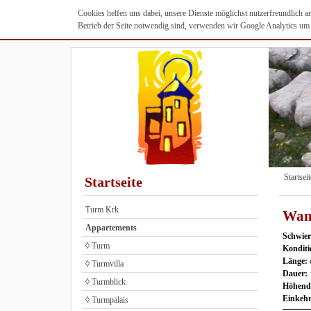
Cookies helfen uns dabei, unsere Dienste möglichst nutzerfreundlich 
Betrieb der Seite notwendig sind, verwenden wir Google Analytics um u
Startseit
Startseite
Turm Krk
Wand
Appartements
Schwier
◊ Turm
Kondit
Länge:
◊ Turmvilla
Dauer:
◊ Turmblick
Höhendi
Einkeh
◊ Turmpalais