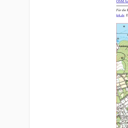
OSM A
Für die 
krk.de
. 