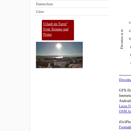
Datenschutz
Gäste
1
Urlaub im Turm?
Freie Termine und
Elevation in m
1
Preise
1
Downloa
GPX-Date
Internet
Android
Locus F
OSM A
iOs/iPho
Footpath