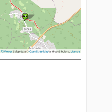
PXViewer
| Map data ©
OpenStreetMap
and contributors,
Licence