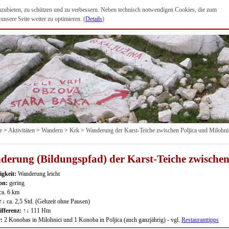
anzubieten, zu schützen und zu verbessern. Neben technisch notwendigen Cookies, die zum
nsere Seite weiter zu optimieren. (
Details
)
e
>
Aktivitäten
>
Wandern
>
Krk
>
Wanderung der Karst-Teiche zwischen Poljica und Milohni
erung (Bildungspfad) der Karst-Teiche zwischen
igkeit:
Wanderung leicht
ion:
gering
ca. 6 km
↑↓ ca. 2,5 Std. (Gehzeit ohne Pausen)
fferenz:
↑↓ 111 Hm
r:
2 Konobas in Milohnici und 1 Konoba in Poljica (auch ganzjährig) - vgl.
Restauranttipps