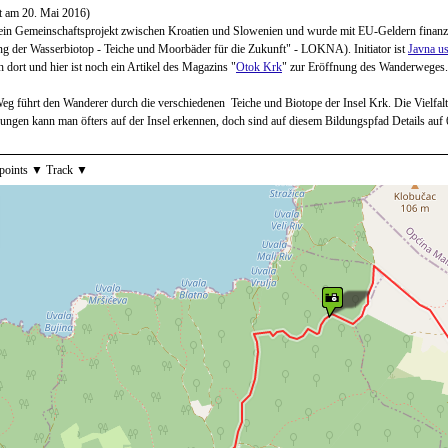
t am 20. Mai 2016)
 ein Gemeinschaftsprojekt zwischen Kroatien und Slowenien und wurde mit EU-Geldern finanz
g der Wasserbiotop - Teiche und Moorbäder für die Zukunft" - LOKNA). Initiator ist
Javna us
ch dort und hier ist noch ein Artikel des Magazins "
Otok Krk
" zur Eröffnung des Wanderweges.
eg führt den Wanderer durch die verschiedenen Teiche und Biotope der Insel Krk. Die Vielfalt
ngen kann man öfters auf der Insel erkennen, doch sind auf diesem Bildungspfad Details auf 6
to element.
oints
show list, use the arrow keys to navigate in the list
Track
show list, use the arrow keys to navigate in the list