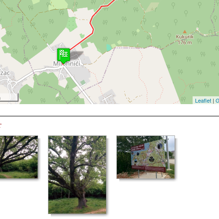
m
Leaflet
|
G
r