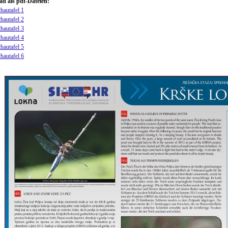
d als pdf-Dateien:
hautafel 1
hautafel 2
hautafel 3
hautafel 4
hautafel 5
hautafel 6