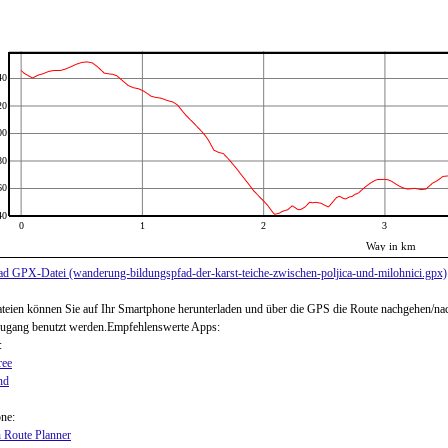
40
20
00
80
60
40
0
1
2
3
Way in km
d GPX-Datei (wanderung-bildungspfad-der-karst-teiche-zwischen-poljica-und-milohnici.gpx)
ien können Sie auf Ihr Smartphone herunterladen und über die GPS die Route nachgehen/na
zugang benutzt werden.Empfehlenswerte Apps:
:
ree
nd
ne:
 Route Planner