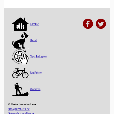
Familie
Hund
Nachhaltigkeit
Radfahren
Wandern
© Porta Bavaria d.o.o.
info@turm-krk.de
Datenschutzerklärung