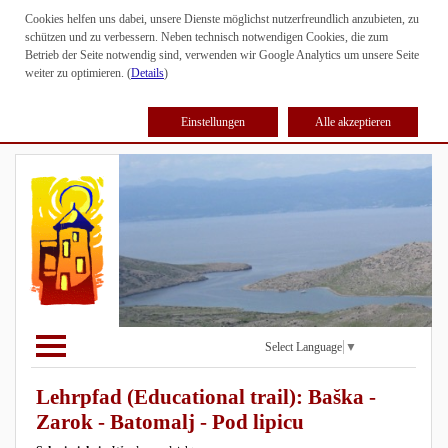
Cookies helfen uns dabei, unsere Dienste möglichst nutzerfreundlich anzubieten, zu
schützen und zu verbessern. Neben technisch notwendigen Cookies, die zum
Betrieb der Seite notwendig sind, verwenden wir Google Analytics um unsere Seite
weiter zu optimieren. (
Details
)
Einstellungen
Alle akzeptieren
Select Language
▼
Lehrpfad (Educational trail): Baška -
Zarok - Batomalj - Pod lipicu