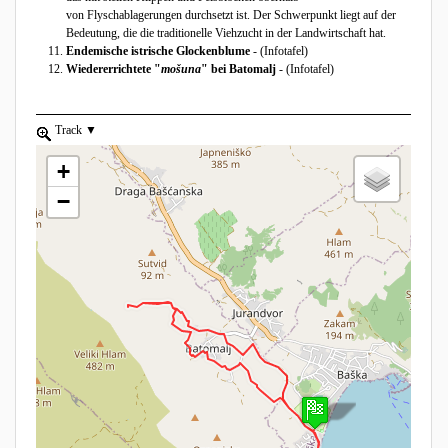
von Flyschablagerungen durchsetzt ist. Der Schwerpunkt liegt auf der
Bedeutung, die die traditionelle Viehzucht in der Landwirtschaft hat.
Endemische istrische Glockenblume
- (Infotafel)
Wiedererrichtete "
mošuna
" bei Batomalj
- (Infotafel)
zoom to element.
Track
show list, use the arrow keys to navigate in the list
+
−