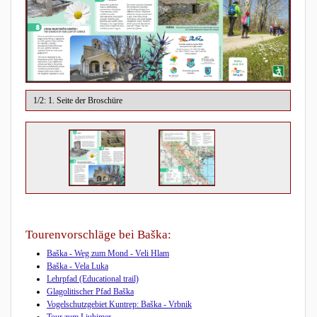
1/2: 1. Seite der Broschüre
2/2: 
Tourenvorschläge bei Baška:
Baška - Weg zum Mond - Veli Hlam
Baška - Vela Luka
Lehrpfad (Educational trail)
Glagolitischer Pfad Baška
Vogelschutzgebiet Kuntrep: Baška - Vrbnik
Tour zum Ljubimer