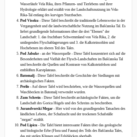
Wasserläufe Vela Rika, ihres Pflanzen- und Tierlebens und ihrer
Hydrologie erklärt und erzählt von der Landschaftsnutzung im Vela-
Rika-Tal entlang des kurvigen Sturzbaches.
Pod Visoku
- Diese Tafel beschreibt die traditionelle Lebensweise in der
Vergangenheit und die landwirtschaftliche Nutzung im Bašćanska Tal. Es
liefert grundlegende Informationen über die drei "Ebenen" der
Landschaft: 1. das fruchtbare Schwemmland von Vela Rika, 2. die
umliegenden Flyschablagerungen und 3. die Kalksteinsohlen und
Hochebenen im oberen Teil des Tales.
Pod Jabuke
- an der Wasserquelle - Diese Tafel konzentriert sich auf die
Besonderheiten und Vielfalt der Flysch-Landschaften im Bašćanska Tal
und beschreibt die Quellen und Kontraste von Kalksteinfelsen und
entblößten Karstplateaus.
Batomalj
- Diese Tafel beschreibt die Geschichte der Siedlungen mit
archäologischen Fakten.
Perilo
- Auf dieser Tafel wird beschrieben, wie die Wasserquellen und
Waschbecken in Batomalj verwendet wurden.
Zum Schrein
- Diese Tafel beschreibt archäologische Fakten, um die
Landschaft des Gorica Hügels und des Schreins zu beschreiben.
Jurandvorski Mrgar
- Hier wird von den grundlegenden Tatsachen des
ländlichen Lebens, der Schafzucht und der trockenen Schafställe
"mrgari" erzählt.
Pod Lipicu
- Die Tafel bietet interessante Fakten über das geologische
und biologische Erbe (Flora und Fauna) des Teils des Bašćanska Tales,
das mit steilen Klippen und Felsblöcken oberhalb