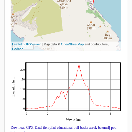
Leaflet
|
GPXViewer
| Map data ©
OpenStreetMap
and contributors,
1 km
Licence
200
Elevation in m
150
100
50
0
0
2
4
6
8
Way in km
Download GPX-Datei (lehrpfad-educational-trail-baska-zarok-batomalj-pod-