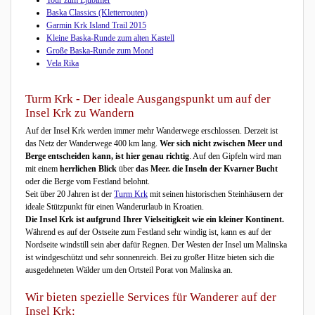
Baska Classics (Kletterrouten)
Garmin Krk Island Trail 2015
Kleine Baska-Runde zum alten Kastell
Große Baska-Runde zum Mond
Vela Rika
Turm Krk - Der ideale Ausgangspunkt um auf der
Insel Krk zu Wandern
Auf der Insel Krk werden immer mehr Wanderwege erschlossen. Derzeit ist
das Netz der Wanderwege 400 km lang.
Wer sich nicht zwischen Meer und
Berge entscheiden kann, ist hier genau richtig
. Auf den Gipfeln wird man
mit einem
herrlichen Blick
über
das Meer. die Inseln der Kvarner Bucht
oder die Berge vom Festland belohnt.
Seit über 20 Jahren ist der
Turm Krk
mit seinen historischen Steinhäusern der
ideale Stützpunkt für einen Wanderurlaub in Kroatien.
Die Insel Krk ist aufgrund Ihrer Vielseitigkeit wie ein kleiner Kontinent.
Während es auf der Ostseite zum Festland sehr windig ist, kann es auf der
Nordseite windstill sein aber dafür Regnen. Der Westen der Insel um Malinska
ist windgeschützt und sehr sonnenreich. Bei zu großer Hitze bieten sich die
ausgedehneten Wälder um den Ortsteil Porat von Malinska an.
Wir bieten spezielle Services für Wanderer auf der
Insel Krk: