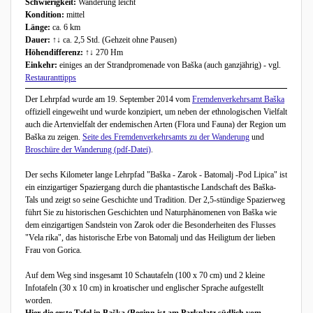
Schwierigkeit:
Wanderung leicht
Kondition:
mittel
Länge:
ca. 6 km
Dauer:
↑↓ ca. 2,5 Std. (Gehzeit ohne Pausen)
Höhendifferenz:
↑↓ 270 Hm
Einkehr:
einiges an der Strandpromenade von Baška (auch ganzjährig) - vgl.
Restauranttipps
Der Lehrpfad wurde am 19. September 2014 vom
Fremdenverkehrsamt Baška
offiziell eingeweiht und wurde konzipiert, um neben der ethnologischen Vielfalt
auch die Artenvielfalt der endemischen Arten (Flora und Fauna) der Region um
Baška zu zeigen.
Seite des Fremdenverkehrsamts zu der Wanderung
und
Broschüre der Wanderung (pdf-Datei)
.
Der sechs Kilometer lange Lehrpfad "Baška - Zarok - Batomalj -Pod Lipica" ist
ein einzigartiger Spaziergang durch die phantastische Landschaft des Baška-
Tals und zeigt so seine Geschichte und Tradition. Der 2,5-stündige Spazierweg
führt Sie zu historischen Geschichten und Naturphänomenen von Baška wie
dem einzigartigen Sandstein von Zarok oder die Besonderheiten des Flusses
"Vela rika", das historische Erbe von Batomalj und das Heiligtum der lieben
Frau von Gorica.
Auf dem Weg sind insgesamt 10 Schautafeln (100 x 70 cm) und 2 kleine
Infotafeln (30 x 10 cm) in kroatischer und englischer Sprache aufgestellt
worden.