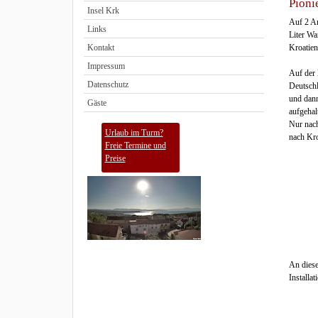
Pioni
Insel Krk
Auf 2 An
Links
Liter Wa
Kroatien 
Kontakt
Impressum
Auf der 
Datenschutz
Deutschl
und dann
Gäste
aufgehal
Nur nach
Urlaub im Turm?
nach Kro
Freie Termine und
Preise
An diese
Installa