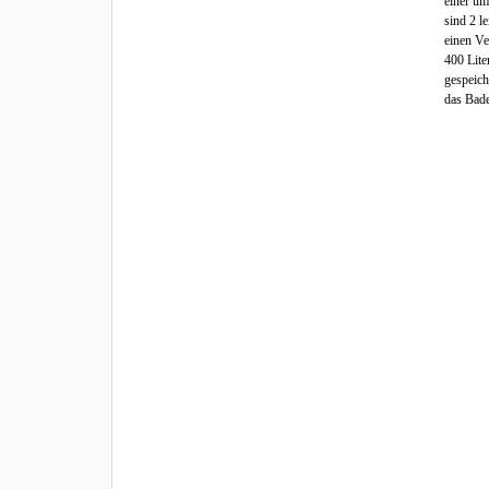
einer um
sind 2 l
einen Ve
400 Lite
gespeich
das Bade