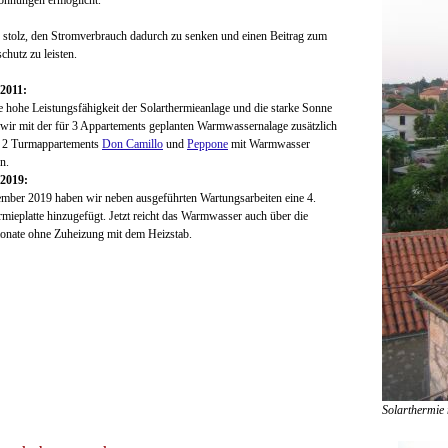
ohnungen ermöglicht.
 stolz, den Stromverbrauch dadurch zu senken und einen Beitrag zum
hutz zu leisten.
2011:
e hohe Leistungsfähigkeit der Solarthermieanlage und die starke Sonne
wir mit der für 3 Appartements geplanten Warmwassernalage zusätzlich
e 2 Turmappartements
Don Camillo
und
Peppone
mit Warmwasser
n.
2019:
ber 2019 haben wir neben ausgeführten Wartungsarbeiten eine 4.
rmieplatte hinzugefügt. Jetzt reicht das Warmwasser auch über die
onate ohne Zuheizung mit dem Heizstab.
Solarthermie 