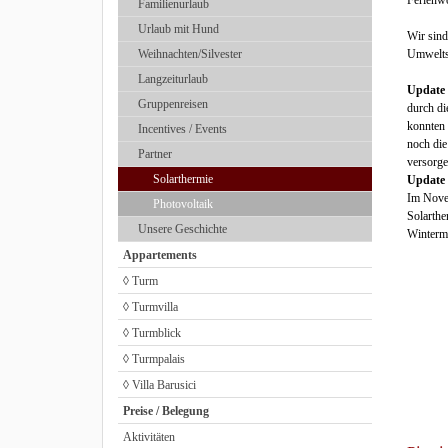
Ferienw
Familienurlaub
Urlaub mit Hund
Wir sind
Weihnachten/Silvester
Umweltsc
Langzeiturlaub
Update 
Gruppenreisen
durch di
konnten 
Incentives / Events
noch di
Partner
versorge
Solarthermie
Update 
Im Novem
Photovoltaik
Solarthe
Unsere Geschichte
Winterm
Appartements
◊ Turm
◊ Turmvilla
◊ Turmblick
◊ Turmpalais
◊ Villa Barusici
Preise / Belegung
Aktivitäten