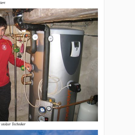
iert
stolzer Techniker