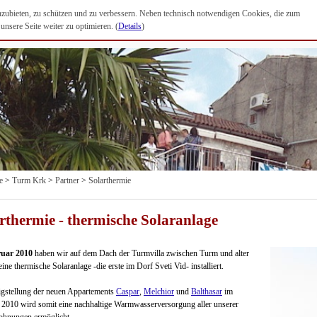
anzubieten, zu schützen und zu verbessern. Neben technisch notwendigen Cookies, die zum
nsere Seite weiter zu optimieren. (
Details
)
e
>
Turm Krk
>
Partner
>
Solarthermie
rthermie - thermische Solaranlage
uar 2010
haben wir auf dem Dach der Turmvilla zwischen Turm und alter
eine thermische Solaranlage -die erste im Dorf Sveti Vid- installiert.
igstellung der neuen Appartements
Caspar
,
Melchior
und
Balthasar
im
010 wird somit eine nachhaltige Warmwasserversorgung aller unserer