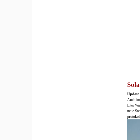
Sola
Update 
Auch im
Liter W
neue Ste
protokol