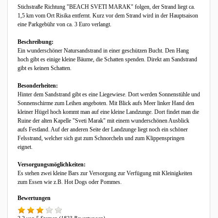
Stichstraße Richtung "BEACH SVETI MARAK" folgen, der Strand liegt ca.
1,5 km vom Ort Risika entfernt. Kurz vor dem Strand wird in der Hauptsaison
eine Parkgebühr von ca. 3 Euro verlangt.
Beschreibung:
Ein wunderschöner Natursandstrand in einer geschützen Bucht. Den Hang
hoch gibt es einige kleine Bäume, die Schatten spenden. Direkt am Sandstrand
gibt es keinen Schatten.
Besonderheiten:
Hinter dem Sandstrand gibt es eine Liegewiese. Dort werden Sonnenstühle und
Sonnenschirme zum Leihen angeboten. Mit Blick aufs Meer linker Hand den
kleiner Hügel hoch kommt man auf eine kleine Landzunge. Dort findet man die
Ruine der alten Kapelle "Sveti Marak" mit einem wunderschönen Ausblick
aufs Festland. Auf der anderen Seite der Landzunge liegt noch ein schöner
Felsstrand, welcher sich gut zum Schnorcheln und zum Klippenspringen
eignet.
Versorgungsmöglichkeiten:
Es stehen zwei kleine Bars zur Versorgung zur Verfügung mit Kleinigkeiten
zum Essen wie z.B. Hot Dogs oder Pommes.
Bewertungen
von 5 Sternen (1823 Bewertungen)