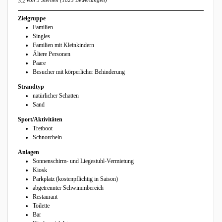
3.2
Zielgruppe
Familien
Singles
Familien mit Kleinkindern
Ältere Personen
Paare
Besucher mit körperlicher Behinderung
Strandtyp
natürlicher Schatten
Sand
Sport/Aktivitäten
Tretboot
Schnorcheln
Anlagen
Sonnenschirm- und Liegestuhl-Vermietung
Kiosk
Parkplatz (kostenpflichtig in Saison)
abgetrennter Schwimmbereich
Restaurant
Toilette
Bar