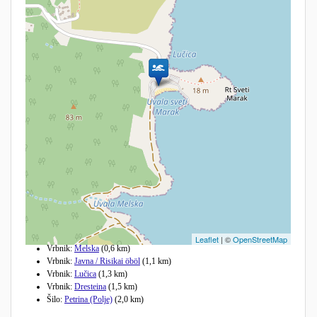
Andere Strände in der Nähe
Leaflet
| ©
OpenStreetMap
Vrbnik:
Melska
(0,6 km)
Vrbnik:
Javna / Risikai öböl
(1,1 km)
Vrbnik:
Lučica
(1,3 km)
Vrbnik:
Dresteina
(1,5 km)
Šilo:
Petrina (Polje)
(2,0 km)