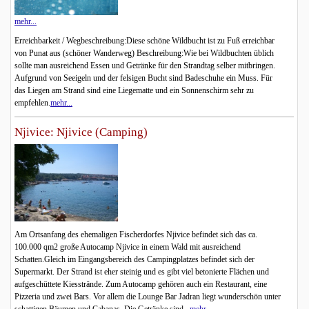
mehr...
Erreichbarkeit / Wegbeschreibung:Diese schöne Wildbucht ist zu Fuß erreichbar
von Punat aus (schöner Wanderweg) Beschreibung:Wie bei Wildbuchten üblich
sollte man ausreichend Essen und Getränke für den Strandtag selber mitbringen.
Aufgrund von Seeigeln und der felsigen Bucht sind Badeschuhe ein Muss. Für
das Liegen am Strand sind eine Liegematte und ein Sonnenschirm sehr zu
empfehlen.
mehr...
Njivice: Njivice (Camping)
Am Ortsanfang des ehemaligen Fischerdorfes Njivice befindet sich das ca.
100.000 qm2 große Autocamp Njivice in einem Wald mit ausreichend
Schatten.Gleich im Eingangsbereich des Campingplatzes befindet sich der
Supermarkt. Der Strand ist eher steinig und es gibt viel betonierte Flächen und
aufgeschüttete Kiesstrände. Zum Autocamp gehören auch ein Restaurant, eine
Pizzeria und zwei Bars. Vor allem die Lounge Bar Jadran liegt wunderschön unter