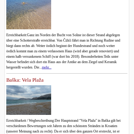
Erreichbarkeit:Ganz im Norden der Bucht von Soline ist dieser Strand abgelegen
über eine Schotterstraße erreichbar. Von Čižići fährt man in Richtung Rudine und
biegt dann rechts ab. Weiter östlich beginnt der Hundestrand und noch weiter
östlich kommt man zu einem verlassenen Haus (wird aber gerade renoviert) und
einem halb versunkenem Schiff (war dort bis 2018). Besonderheiten:Teils unter
Wasser befindet sich dort ein Haus aus der Antike an dem Ziegel und Keramik
hergestellt wurden. Die...
mehr...
Baška: Vela Plaža
Erreichbarkeit / Wegbeschreibung:Der Hauptstrand “Vela Plaža” in Baška gilt bei
verschiedenen Bewertungen seit Jahren zu den schönsten Stränden in Kroatien
(unserer Meinung nach zu recht). Da er sich über den ganzen Ort erstreckt, ist er