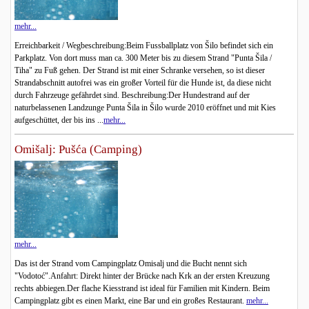
mehr...
Erreichbarkeit / Wegbeschreibung:Beim Fussballplatz von Šilo befindet sich ein
Parkplatz. Von dort muss man ca. 300 Meter bis zu diesem Strand "Punta Šila /
Tiha" zu Fuß gehen. Der Strand ist mit einer Schranke versehen, so ist dieser
Strandabschnitt autofrei was ein großer Vorteil für die Hunde ist, da diese nicht
durch Fahrzeuge gefährdet sind. Beschreibung:Der Hundestrand auf der
naturbelassenen Landzunge Punta Šila in Šilo wurde 2010 eröffnet und mit Kies
aufgeschüttet, der bis ins ...
mehr...
Omišalj: Pušća (Camping)
mehr...
Das ist der Strand vom Campingplatz Omisalj und die Bucht nennt sich
"Vodotoć".Anfahrt: Direkt hinter der Brücke nach Krk an der ersten Kreuzung
rechts abbiegen.Der flache Kiesstrand ist ideal für Familien mit Kindern. Beim
Campingplatz gibt es einen Markt, eine Bar und ein großes Restaurant.
mehr...