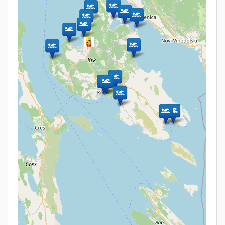
Urlaub mit Hund auf der Insel Krk in
Kroatien
Die Insel Krk in Kroatien ist die nächste Insel von Deutschland und Österreich
und ideal geeignet für Urlaub mit Hund (-en).
Seit über 20 Jahren fühlen sich Haustiere sehr wohl bei uns in den
Ferienwohnungen vom Turm Krk.
Von unseren 13
Appartements
sind 11 für Hunde geeignet.