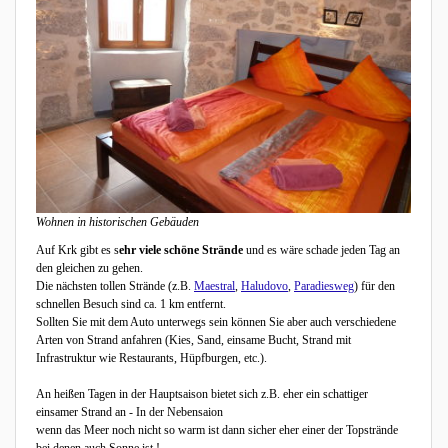
Wohnen in historischen Gebäuden
Auf Krk gibt es s
ehr viele schöne Strände
und es wäre schade jeden Tag an
den gleichen zu gehen.
Die nächsten tollen Strände (z.B.
Maestral
,
Haludovo
,
Paradiesweg
) für den
schnellen Besuch sind ca. 1 km entfernt.
Sollten Sie mit dem Auto unterwegs sein können Sie aber auch verschiedene
Arten von Strand anfahren (Kies, Sand, einsame Bucht, Strand mit
Infrastruktur wie Restaurants, Hüpfburgen, etc.).
An heißen Tagen in der Hauptsaison bietet sich z.B. eher ein schattiger
einsamer Strand an - In der Nebensaion
wenn das Meer noch nicht so warm ist dann sicher eher einer der Topstrände
bei denen auch Sonne ist !