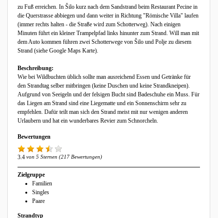
zu Fuß erreichen. In Šilo kurz nach dem Sandstrand beim Restaurant Pecine in
die Querstrasse abbiegen und dann weiter in Richtung "Römische Villa" laufen
(immer rechts halten - die Straße wird zum Schotterweg). Nach einigen
Minuten führt ein kleiner Trampelpfad links hinunter zum Strand. Will man mit
dem Auto kommen führen zwei Schotterwege von Šilo und Polje zu diesem
Strand (siehe Google Maps Karte).
Beschreibung:
Wie bei Wildbuchten üblich sollte man ausreichend Essen und Getränke für
den Strandtag selber mitbringen (keine Duschen und keine Strandkneipen).
Aufgrund von Seeigeln und der felsigen Bucht sind Badeschuhe ein Muss. Für
das Liegen am Strand sind eine Liegematte und ein Sonnenschirm sehr zu
empfehlen. Dafür teilt man sich den Strand meist mit nur wenigen anderen
Urlaubern und hat ein wunderbares Revier zum Schnorcheln.
Bewertungen
3.4
von 5 Sternen (217 Bewertungen)
Zielgruppe
Familien
Singles
Paare
Strandtyp