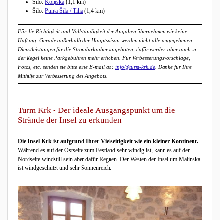
Šilo:
Konjska
(1,1 km)
Šilo:
Punta Šila / Tiha
(1,4 km)
Für die Richtigkeit und Vollständigkeit der Angaben übernehmen wir keine
Haftung. Gerade außerhalb der Hauptsaison werden nicht alle angegebenen
Dienstleistungen für die Strandurlauber angeboten, dafür werden aber auch in
der Regel keine Parkgebühren mehr erhoben. Für Verbesserungsvorschläge,
Fotos, etc. senden sie bitte eine E-mail an:
info@turm-krk.de
. Danke für Ihre
Mithilfe zur Verbesserung des Angebots.
Turm Krk - Der ideale Ausgangspunkt um die
Strände der Insel zu erkunden
Die Insel Krk ist aufgrund Ihrer Vielseitigkeit wie ein kleiner Kontinent.
Während es auf der Ostseite zum Festland sehr windig ist, kann es auf der
Nordseite windstill sein aber dafür Regnen. Der Westen der Insel um Malinska
ist windgeschützt und sehr Sonnenreich.