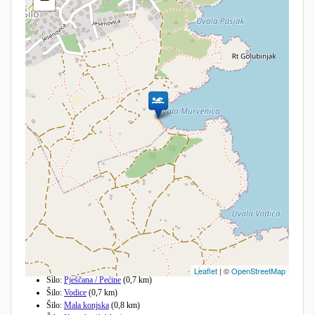
Andere Strände in der Nähe
Leaflet
| ©
OpenStreetMap
Šilo:
Pješčana / Pećine
(0,7 km)
Šilo:
Vodice
(0,7 km)
Šilo:
Mala konjska
(0,8 km)