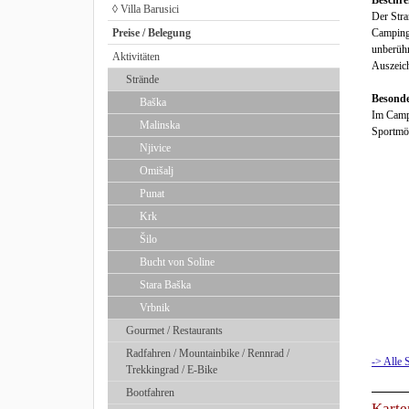
Beschre
◊ Villa Barusici
Der Stra
Preise / Belegung
Campingp
unberühr
Aktivitäten
Auszeich
Strände
Besonde
Baška
Im Campi
Malinska
Sportmö
Njivice
Omišalj
Punat
Krk
Šilo
Bucht von Soline
Stara Baška
Vrbnik
Gourmet / Restaurants
Radfahren / Mountainbike / Rennrad /
-> Alle 
Trekkingrad / E-Bike
Bootfahren
Karte