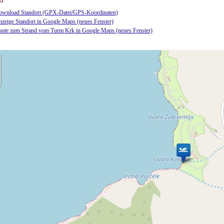
wnload Standort (GPX-Datei/GPS-Koordinaten)
zeige Standort in Google Maps (neues Fenster)
ute zum Strand vom Turm Krk in Google Maps (neues Fenster)