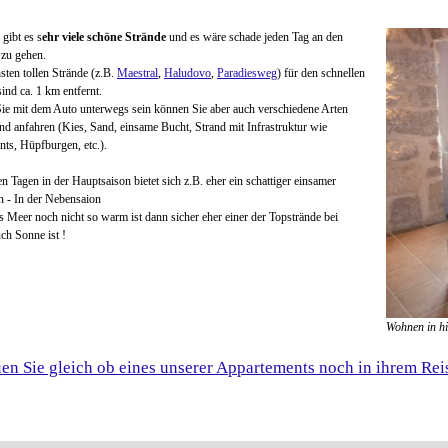
gibt es s
ehr viele schöne Strände
und es wäre schade jeden Tag an den
 zu gehen.
sten tollen Strände (z.B.
Maestral
,
Haludovo
,
Paradiesweg
) für den schnellen
ind ca. 1 km entfernt.
Sie mit dem Auto unterwegs sein können Sie aber auch verschiedene Arten
nd anfahren (Kies, Sand, einsame Bucht, Strand mit Infrastruktur wie
nts, Hüpfburgen, etc.).
n Tagen in der Hauptsaison bietet sich z.B. eher ein schattiger einsamer
n - In der Nebensaion
 Meer noch nicht so warm ist dann sicher eher einer der Topstrände bei
ch Sonne ist !
Wohnen in h
en Sie gleich ob eines unserer Appartements noch in ihrem Reise