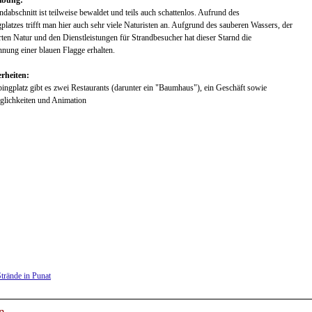
ibung:
ndabschnitt ist teilweise bewaldet und teils auch schattenlos. Aufrund des
latzes trifft man hier auch sehr viele Naturisten an. Aufgrund des sauberen Wassers, der
ten Natur und den Dienstleistungen für Strandbesucher hat dieser Starnd die
nung einer blauen Flagge erhalten.
rheiten:
ngplatz gibt es zwei Restaurants (darunter ein "Baumhaus"), ein Geschäft sowie
glichkeiten und Animation
Strände in Punat
n