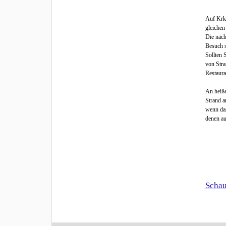
Auf Krk 
gleichen
Die näch
Besuch s
Sollten 
von Stra
Restaura
An heiße
Strand a
wenn das
denen au
Schau