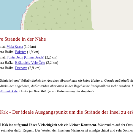
e Strände in der Nähe
nat:
Mala Krasa
(1,5 km)
ara Baška:
Pokrive
(1,9 km)
nat:
Punta Debij (China Beach)
(2,2 km)
ara Baška:
Biškupići / Velo Čelo
(2,2 km)
ara Baška:
Drenova
(2,9 km)
Richtigkeit und Vollständigkeit der Angaben übernehmen wir keine Haftung. Gerade außerhalb de
ndurlauber angeboten, dafür werden aber auch in der Regel keine Parkgebühren mehr erhoben. Für
@turm-krk.de
. Danke für Ihre Mithilfe zur Verbesserung des Angebots.
Krk - Der ideale Ausgangspunkt um die Strände der Insel zu e
l Krk ist aufgrund Ihrer Vielseitigkeit wie ein kleiner Kontinent.
Während es auf der Ostse
l sein aber dafür Regnen. Der Westen der Insel um Malinska ist windgeschützt und sehr Sonnen