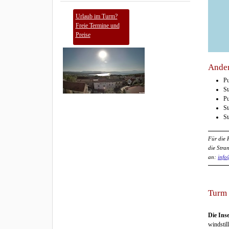
Urlaub im Turm?
Freie Termine und
Preise
Ander
Pu
St
Pu
St
St
Für die 
die Stra
an:
info
Turm 
Die Inse
windstil