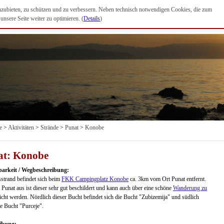
anzubieten, zu schützen und zu verbessern. Neben technisch notwendigen Cookies, die zum
nsere Seite weiter zu optimieren. (
Details
)
e
>
Aktivitäten
>
Strände
>
Punat
>
Konobe
at: Konobe
barkeit / Wegbeschreibung:
strand befindet sich beim
FKK Campingplatz Konobe
ca. 3km vom Ort Punat entfernt.
Punat aus ist dieser sehr gut beschildert und kann auch über eine schöne
Wanderung zu
icht werden. Nördlich dieser Bucht befindet sich die Bucht "Zubizemija" und südlich
e Bucht "Purceje".