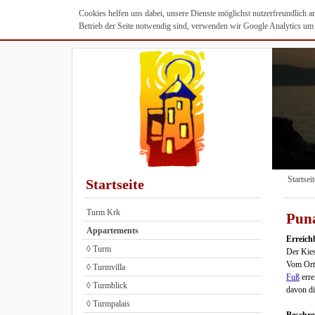
Cookies helfen uns dabei, unsere Dienste möglichst nutzerfreundlich 
Betrieb der Seite notwendig sind, verwenden wir Google Analytics um u
Startseit
Startseite
Turm Krk
Pun
Appartements
Erreich
◊ Turm
Der Kies
Vom Ort 
◊ Turmvilla
Fuß
erre
◊ Turmblick
davon di
◊ Turmpalais