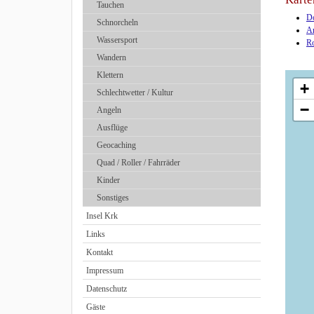
Tauchen
Do
Schnorcheln
An
Wassersport
Ro
Wandern
Klettern
+
Schlechtwetter / Kultur
−
Angeln
Ausflüge
Geocaching
Quad / Roller / Fahrräder
Kinder
Sonstiges
Insel Krk
Links
Kontakt
Impressum
Datenschutz
Gäste