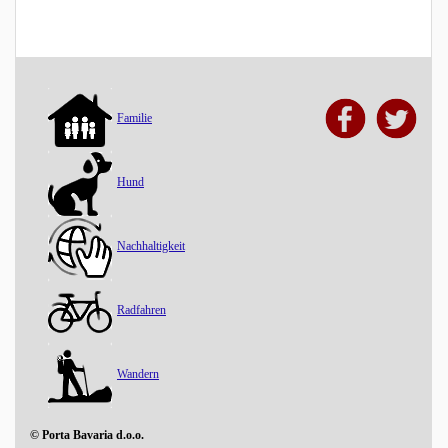
Familie
Hund
Nachhaltigkeit
Radfahren
Wandern
© Porta Bavaria d.o.o.