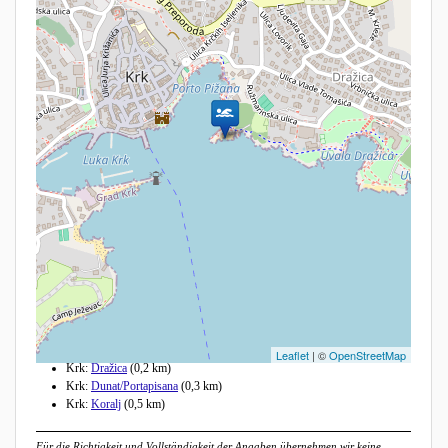
Andere Strände in der Nähe
Leaflet
| ©
OpenStreetMap
Krk:
Dražica
(0,2 km)
Krk:
Dunat/Portapisana
(0,3 km)
Krk:
Koralj
(0,5 km)
Für die Richtigkeit und Vollständigkeit der Angaben übernehmen wir keine