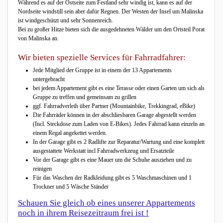
Während es auf der Ostseite zum Festland sehr windig ist, kann es auf der
Nordseite windstill sein aber dafür Regnen. Der Westen der Insel um Malinska
ist windgeschützt und sehr Sonnenreich.
Bei zu großer Hitze bieten sich die ausgedehneten Wälder um den Ortsteil Porat
von Malinska an.
Wir bieten spezielle Services für Fahrradfahrer:
Jede Mitglied der Gruppe ist in einem der 13 Appartements
untergebracht
bei jedem Appartement gibt es eine Terasse oder einen Garten um sich als
Gruppe zu treffen und gemeinsam zu grillen
ggf. Fahrradverleih über Partner (Mountainbike, Trekkingrad, eBike)
Die Fahrräder können in der abschliesbaren Garage abgestellt werden
(Incl. Steckdose zum Laden von E-Bikes). Jedes Fahrrad kann einzeln an
einem Regal angekettet werden.
In der Garage gibt es 2 Radlifte zur Reparatur/Wartung und eine komplett
ausgestattete Werkstatt incl Fahrradwerkzeug und Ersatzteile
Vor der Garage gibt es eine Mauer um die Schuhe ausziehen und zu
reinigen
Für das Waschen der Radkleidung gibt es 5 Waschmaschinen und 1
Trockner und 5 Wäsche Ständer
Schauen Sie gleich ob eines unserer Appartements
noch in ihrem Reisezeitraum frei ist !