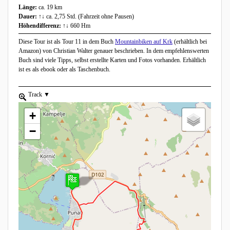
Länge:
ca. 19 km
Dauer:
↑↓ ca. 2,75 Std. (Fahrzeit ohne Pausen)
Höhendifferenz:
↑↓ 660 Hm
Diese Tour ist als Tour 11 in dem Buch
Mountainbiken auf Krk
(erhältlich bei
Amazon) von Christian Walter genauer beschrieben. In dem empfehlenswerten
Buch sind viele Tipps, selbst erstellte Karten und Fotos vorhanden. Erhältlich
ist es als ebook oder als Taschenbuch.
zoom to element.
Track
show list, use the arrow keys to navigate in the list
+
−