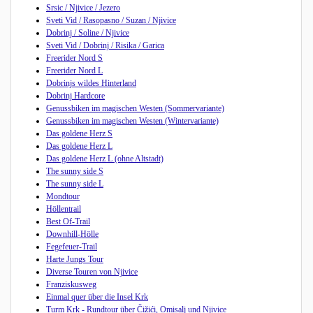
Srsic / Njivice / Jezero
Sveti Vid / Rasopasno / Suzan / Njivice
Dobrinj / Soline / Njivice
Sveti Vid / Dobrinj / Risika / Garica
Freerider Nord S
Freerider Nord L
Dobrinjs wildes Hinterland
Dobrinj Hardcore
Genussbiken im magischen Westen (Sommervariante)
Genussbiken im magischen Westen (Wintervariante)
Das goldene Herz S
Das goldene Herz L
Das goldene Herz L (ohne Altstadt)
The sunny side S
The sunny side L
Mondtour
Höllentrail
Best Of-Trail
Downhill-Hölle
Fegefeuer-Trail
Harte Jungs Tour
Diverse Touren von Njivice
Franziskusweg
Einmal quer über die Insel Krk
Turm Krk - Rundtour über Čižići, Omisalj und Njivice