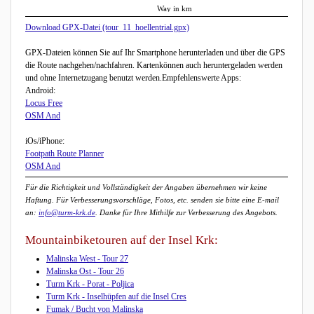
Way in km
Download GPX-Datei (tour_11_hoellentrial.gpx)
GPX-Dateien können Sie auf Ihr Smartphone herunterladen und über die GPS
die Route nachgehen/nachfahren. Kartenkönnen auch heruntergeladen werden
und ohne Internetzugang benutzt werden.Empfehlenswerte Apps:
Android:
Locus Free
OSM And
iOs/iPhone:
Footpath Route Planner
OSM And
Für die Richtigkeit und Vollständigkeit der Angaben übernehmen wir keine
Haftung. Für Verbesserungsvorschläge, Fotos, etc. senden sie bitte eine E-mail
an:
info@turm-krk.de
. Danke für Ihre Mithilfe zur Verbesserung des Angebots.
Mountainbiketouren auf der Insel Krk:
Malinska West - Tour 27
Malinska Ost - Tour 26
Turm Krk - Porat - Poljica
Turm Krk - Inselhüpfen auf die Insel Cres
Fumak / Bucht von Malinska