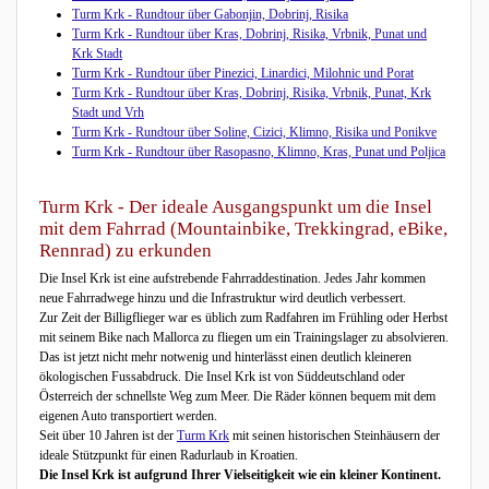
Turm Krk - Rundtour über Gabonjin, Dobrinj, Risika
Turm Krk - Rundtour über Kras, Dobrinj, Risika, Vrbnik, Punat und
Krk Stadt
Turm Krk - Rundtour über Pinezici, Linardici, Milohnic und Porat
Turm Krk - Rundtour über Kras, Dobrinj, Risika, Vrbnik, Punat, Krk
Stadt und Vrh
Turm Krk - Rundtour über Soline, Cizici, Klimno, Risika und Ponikve
Turm Krk - Rundtour über Rasopasno, Klimno, Kras, Punat und Poljica
Turm Krk - Der ideale Ausgangspunkt um die Insel
mit dem Fahrrad (Mountainbike, Trekkingrad, eBike,
Rennrad) zu erkunden
Die Insel Krk ist eine aufstrebende Fahrraddestination. Jedes Jahr kommen
neue Fahrradwege hinzu und die Infrastruktur wird deutlich verbessert.
Zur Zeit der Billigflieger war es üblich zum Radfahren im Frühling oder Herbst
mit seinem Bike nach Mallorca zu fliegen um ein Trainingslager zu absolvieren.
Das ist jetzt nicht mehr notwenig und hinterlässt einen deutlich kleineren
ökologischen Fussabdruck. Die Insel Krk ist von Süddeutschland oder
Österreich der schnellste Weg zum Meer. Die Räder können bequem mit dem
eigenen Auto transportiert werden.
Seit über 10 Jahren ist der
Turm Krk
mit seinen historischen Steinhäusern der
ideale Stützpunkt für einen Radurlaub in Kroatien.
Die Insel Krk ist aufgrund Ihrer Vielseitigkeit wie ein kleiner Kontinent.