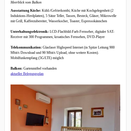
Meerblick vom Balkon
Ausstattung Küche:
Kühl-/Gefrierkombi, Küche mit Kochgelegenheit (2
Induktions-Herdplatten), 5 Sätze Teller, Tassen, Besteck, Gläser, Mikrowelle
mit Grill, Kaffeezubereiter, Wasserkocher, Toaster, Espressokännchen
Unterhaltungselektronik:
LCD-Flachbild-Farb-Fernseher, digitaler SAT-
Receiver mit 300 Programmen, kroatisches Fernsehen, DVD-Player
Telekommunikation:
Glasfaser Highspeed Internet (in Spitze Leitung 900
Mbit/s Download und 90 Mbit/s Upload, ohne weitere Kosten).
Mobilfunkempfang (5G/LTE) möglich
Balkon:
Gartenmöbel vorhanden
aktueller Belegungsplan