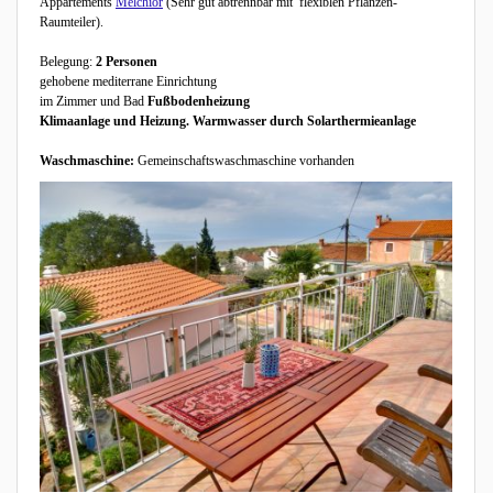
Appartements
Melchior
(Sehr gut abtrennbar mit flexiblen Pflanzen-
Raumteiler).
Belegung:
2 Personen
gehobene mediterrane Einrichtung
im Zimmer und Bad
Fußbodenheizung
Klimaanlage und Heizung. Warmwasser durch Solarthermieanlage
Waschmaschine:
Gemeinschaftswaschmaschine vorhanden