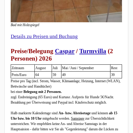
Bad mit Holzspiegel
Details zu Preisen und Buchung
Preise/Belegung
Caspar
/
Turmvilla
(2
Personen) 2026
Zeitraum
August
Juli
Mai / Juni / September
Rest
Preis/Euro
64
59
49
39
Preise pro Tag
(incl. Strom, Wasser, Klimaanlage, Heizung, Internet (WLAN),
Bettwäsche und Handtücher)
bei einer
Belegung mit 2 Personen
.
zzgl. Endreinigung (65 Euro) und Kurtaxe. Aufpreis für Hunde 5€/Nacht.
Bezahlung per Überweisung und Paypal incl. Käuferschutz möglich.
Halb markierte Kalendertage sind
An- bzw. Abreisetage
und können
ab 15
Uhr bzw. bis 10 Uhr
mitgebucht werden.
Samstage
zur Übersichtlichkeit
unterstrichen. Wir empfehlen keine An- und Abreise Samstags in der
Hauptsaision - dafür bitten wir Sie als "Gegenleistung" darum die Lücken zu