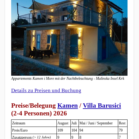
Appartements Kamen i More mit der Nachtbeleuchtung - Malinska Insel Krk
Details zu Preisen und Buchung
Preise/Belegung
Kamen
/
Villa Barusici
(2-4 Personen) 2026
Zeitraum
August
Juli
Mai / Juni / September
Rest
Preis/Euro
109
104
94
79
Zusatzperson
(> 12 Jahre)
9
9
8
7