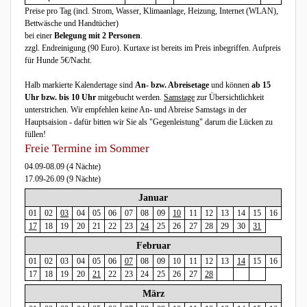
Preise pro Tag
(incl. Strom, Wasser, Klimaanlage, Heizung, Internet (WLAN),
Bettwäsche und Handtücher)
bei einer
Belegung mit 2 Personen
.
zzgl. Endreinigung (90 Euro). Kurtaxe ist bereits im Preis inbegriffen. Aufpreis
für Hunde 5€/Nacht.
Halb markierte Kalendertage sind
An- bzw. Abreisetage
und können
ab 15
Uhr bzw. bis 10 Uhr
mitgebucht werden.
Samstage
zur Übersichtlichkeit
unterstrichen. Wir empfehlen keine An- und Abreise Samstags in der
Hauptsaision - dafür bitten wir Sie als "Gegenleistung" darum die Lücken zu
füllen!
Freie Termine im Sommer
04.09-08.09 (4 Nächte)
17.09-26.09 (9 Nächte)
Januar
01
02
03
04
05
06
07
08
09
10
11
12
13
14
15
16
17
18
19
20
21
22
23
24
25
26
27
28
29
30
31
Februar
01
02
03
04
05
06
07
08
09
10
11
12
13
14
15
16
17
18
19
20
21
22
23
24
25
26
27
28
März