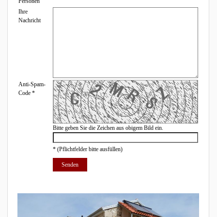
Personen
Ihre
Nachricht
Anti-Spam-
Code
*
Bitte geben Sie die Zeichen aus obigem Bild ein.
*
(Pflichtfelder bitte ausfüllen)